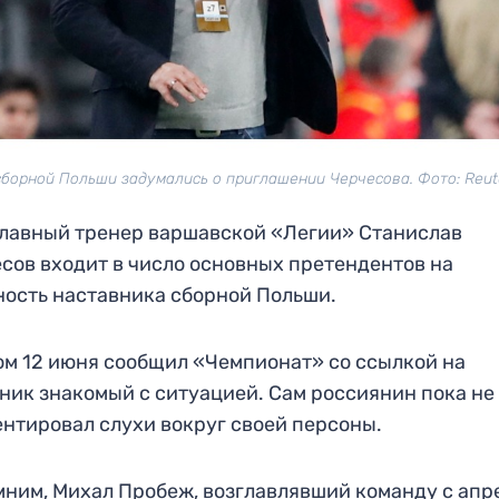
сборной Польши задумались о приглашении Черчесова. Фото: Reut
лавный тренер варшавской «Легии» Станислав
сов входит в число основных претендентов на
ость наставника сборной Польши.
ом 12 июня сообщил «Чемпионат» со ссылкой на
ник знакомый с ситуацией. Сам россиянин пока не
нтировал слухи вокруг своей персоны.
ним, Михал Пробеж, возглавлявший команду с апр