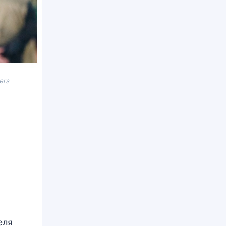
ers
еля