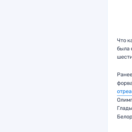
Что к
была 
шести
Ранее
форва
отреа
Олимп
Глад
Белор