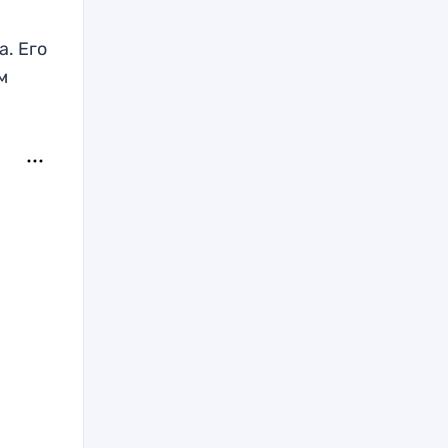
а. Его
м