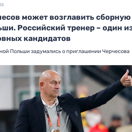
25
чесов может возглавить сборную
ши. Российский тренер – один и
овных кандидатов
рной Польши задумались о приглашении Черчесова