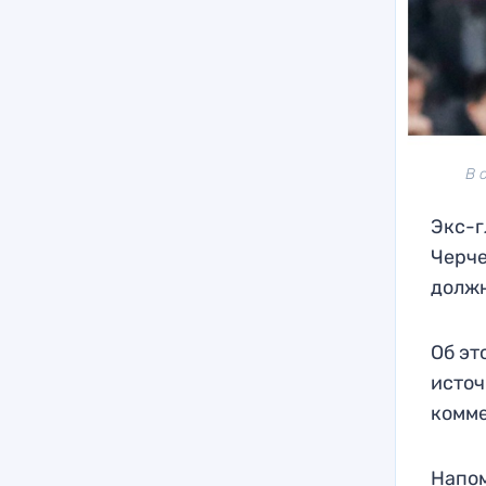
В 
Экс-г
Черче
должн
Об эт
источ
комме
Напом