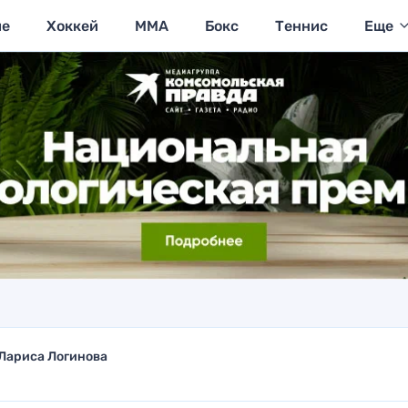
ие
Хоккей
MMA
Бокс
Теннис
Еще
Лариса Логинова