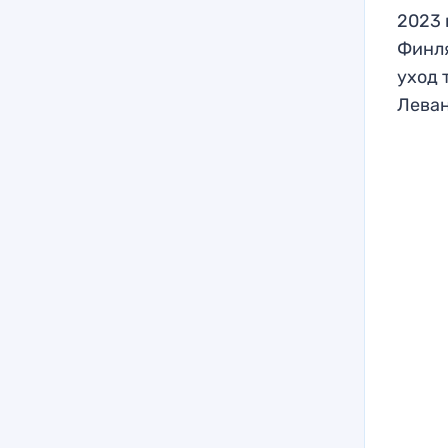
2023 
Финля
уход 
Леван