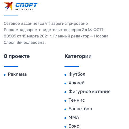
Сетевое издание (сайт) зарегистрировано
Роскомнадзором, свидетельство серия Эл № ФС77-
80505 от 15 марта 2021 г. Главный редактор — Носова
Олеся Вячеславовна.
О проекте
Категории
Реклама
Футбол
Хоккей
Фигурное катание
Теннис
Баскетбол
MMA
Бокс