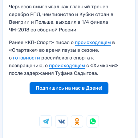
Черчесов выигрывал как главный тренер
серебро РПЛ, чемпионство и Кубки стран в
Венгрии и Польше, выходил в 1/4 финала
ЧМ-2018 со сборной России.
Ранее «КП-Спорт» писал о
происходящем
в
«Спартаке» во время паузы в сезоне,
о
готовности
российского спорта к
возвращению, о
происходящем
с «Химками»
после задержания Туфана Садыгова.
Подпишись на нас в Дзене!