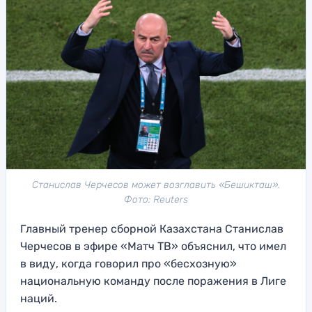
Станислав Черчесов может возглавить «Бешикташ».
Фото: Reuters
Главный тренер сборной Казахстана Станислав
Черчесов в эфире «Матч ТВ» объяснил, что имел
в виду, когда говорил про «бесхозную»
национальную команду после поражения в Лиге
наций.