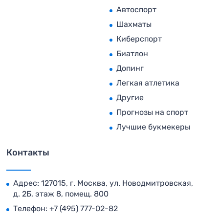
Автоспорт
Шахматы
Киберспорт
Биатлон
Допинг
Легкая атлетика
Другие
Прогнозы на спорт
Лучшие букмекеры
Контакты
Адрес: 127015, г. Москва, ул. Новодмитровская,
д. 2Б, этаж 8, помещ. 800
Телефон:
+7 (495) 777-02-82