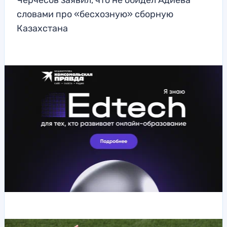
Черчесов заявил, что не обидел Адиева
словами про «бесхозную» сборную
Казахстана