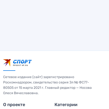
Сетевое издание (сайт) зарегистрировано
Роскомнадзором, свидетельство серия Эл № ФС77-
80505 от 15 марта 2021 г. Главный редактор — Носова
Олеся Вячеславовна.
О проекте
Категории