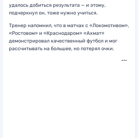
удалось добиться результата — и этому,
подчеркнул он, тоже нужно учиться.
Тренер напомнил, что в матчах с «Локомотивом»,
«Ростовом» и «Краснодаром» «Ахмат»
демонстрировал качественный футбол и мог
рассчитывать на большее, но потерял очки.