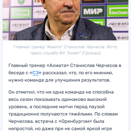
Главный тренер "Ахмата" Станислав Черчесов. Фото:
пресс-служба ФК "Ахмат" (Грозный)
Главный тренер «Ахмата» Станислав Черчесов в
беседе с «
СЭ
» рассказал, что, по его мнению,
нужно команде для улучшения результатов.
Он отметил, что ни одна команда не способна
весь сезон показывать одинаково высокий
уровень, а последние матчи перед паузой
традиционно получаются тяжёлыми. По словам
Черчесова, встреча с «Оренбургом» была
непростой, но даже при не самой яркой игре