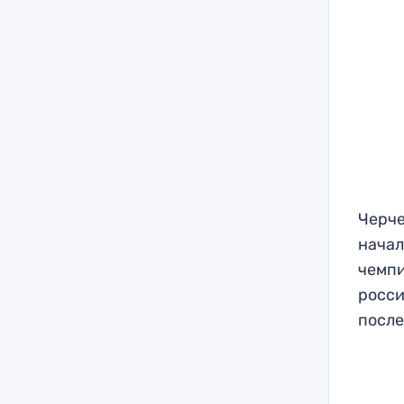
Черче
начал
чемпи
росси
после