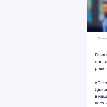
Станис
Главн
прок
решен
«Сего
Дюков
в нац
всех,