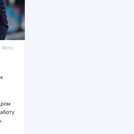
. Фото:
м
дром
работу
ь