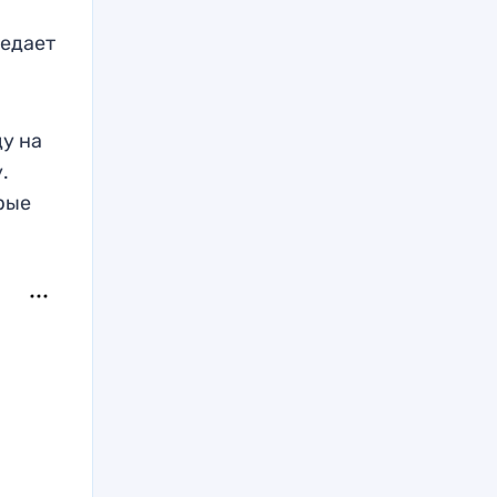
редает
ду на
.
рые