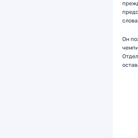
прежд
предс
слова
Он по
чемпи
Отдел
остав