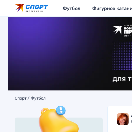
Футбол
Фигурное катан
Спорт
Футбол