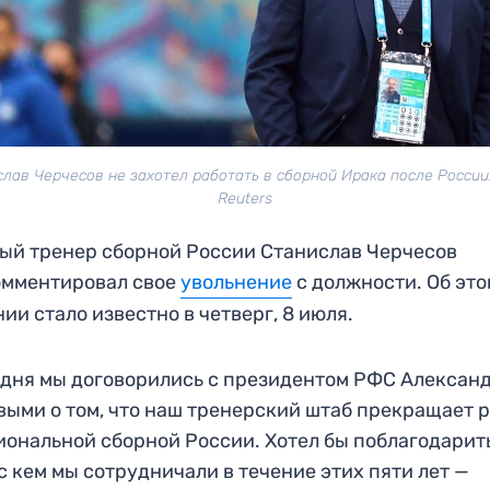
лав Черчесов не захотел работать в сборной Ирака после России
Reuters
ый тренер сборной России Станислав Черчесов
омментировал свое
увольнение
с должности. Об это
ии стало известно в четверг, 8 июля.
дня мы договорились с президентом РФС Алексан
ыми о том, что наш тренерский штаб прекращает 
иональной сборной России. Хотел бы поблагодарит
 с кем мы сотрудничали в течение этих пяти лет —