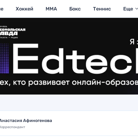
ие
Хоккей
MMA
Бокс
Теннис
Еще
Анастасия Афиногенова
Корреспондент