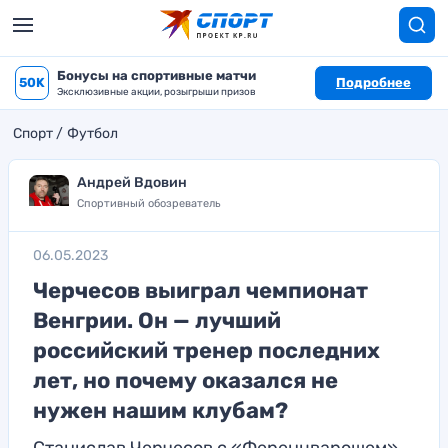
Бонусы на спортивные матчи
50K
Подробнее
Эксклюзивные акции, розыгрыши призов
Спорт
Футбол
Андрей Вдовин
Спортивный обозреватель
06.05.2023
Черчесов выиграл чемпионат
Венгрии. Он — лучший
российский тренер последних
лет, но почему оказался не
нужен нашим клубам?