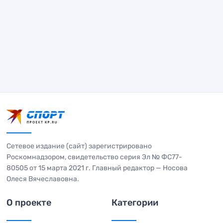
Сетевое издание (сайт) зарегистрировано
Роскомнадзором, свидетельство серия Эл № ФС77-
80505 от 15 марта 2021 г. Главный редактор — Носова
Олеся Вячеславовна.
О проекте
Категории