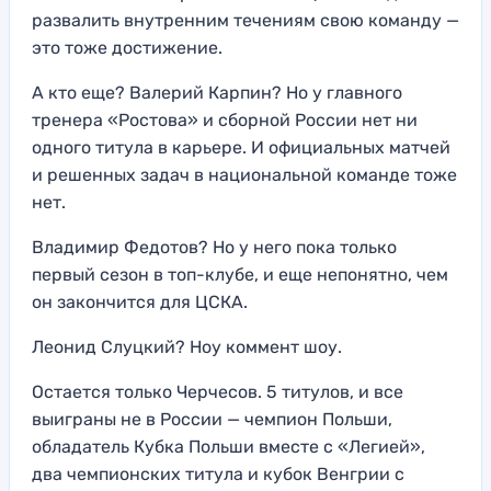
развалить внутренним течениям свою команду —
это тоже достижение.
А кто еще? Валерий Карпин? Но у главного
тренера «Ростова» и сборной России нет ни
одного титула в карьере. И официальных матчей
и решенных задач в национальной команде тоже
нет.
Владимир Федотов? Но у него пока только
первый сезон в топ-клубе, и еще непонятно, чем
он закончится для ЦСКА.
Леонид Слуцкий? Ноу коммент шоу.
Остается только Черчесов. 5 титулов, и все
выиграны не в России — чемпион Польши,
обладатель Кубка Польши вместе с «Легией»,
два чемпионских титула и кубок Венгрии с