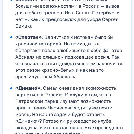
большими возможностями в России — вызов
для любого тренера. Но в Санкт-Петербурге
нет никаких предпосылок для ухода Сергея
Семака.
«Спартак».
Вернуться к истокам было бы
красивой историей. Но приходить в
«Спартак» после влюбившего в себя фанатов
Абскаля не слишком подходящее время. Так
что сначала стоит дождаться, чем закончится
этот сезон красно-белых и как на это
среагирует сам Абаскаль.
«Динамо».
Самая очевидная возможность
вернуться в Россию. И слухи о том, что в
Петровском парке изучают возможность
приглашения Черчесова ходят уже почти
месяц. Но какие задачи будет ставить
«Динамо»? Готово ли руководство клуба
вкладываться в состав после уже прошедшего