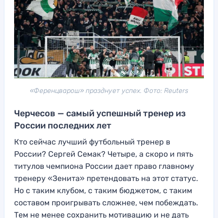
«Ференцварош» празднует успех. Фото: Reuters
Черчесов — самый успешный тренер из
России последних лет
Кто сейчас лучший футбольный тренер в
России? Сергей Семак? Четыре, а скоро и пять
титулов чемпиона России дает право главному
тренеру «Зенита» претендовать на этот статус.
Но с таким клубом, с таким бюджетом, с таким
составом проигрывать сложнее, чем побеждать.
Тем не менее сохранить мотивацию и не дать