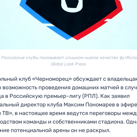
 Российские клубы показывают слишком низкое качество футбола
Global Look Press
льный клуб «Черноморец» обсуждает с владельца
 возможность проведения домашних матчей в слу
а в Российскую премьер-лигу (РПЛ). Как заявил
альный директор клуба Максим Пономарев в эфир
 ТВ», в настоящее время ведутся переговоры межд
одством команды и собственниками стадиона. Одн
ние потенциальной арены он не раскрыл.