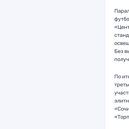
Парал
футбо
«Цент
станд
освещ
Без в
получ
По ит
треть
участ
элитн
«Сочи
«Торп