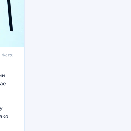
. Фото:
ми
чае
е
у
ако