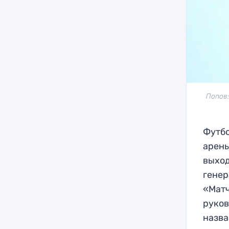
Попов:
Футбо
арены
выход
генер
«Матч
руков
назва