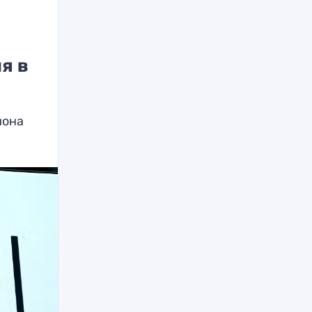
я в
иона