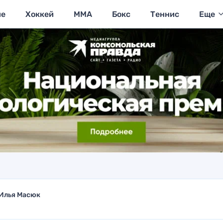
ие
Хоккей
MMA
Бокс
Теннис
Еще
Илья Масюк