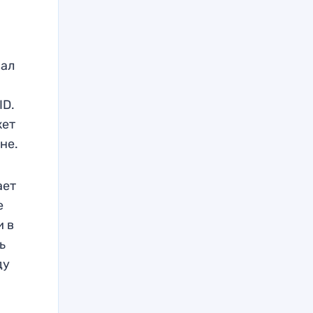
вал
ID.
жет
не.
ает
е
и в
ь
ду