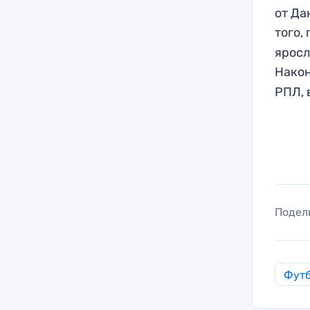
от Да
того,
яросл
Нако
РПЛ, 
Подел
Фут