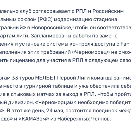
лельно клуб согласовывает с РПЛ и Российским
льным союзом (РФС) модернизацию стадиона
ральный» в Новороссийске, чтобы он соответство
артам лиги. Запланированы работы по замене
ения и установке системы контроля доступа с Fan 
ыполнения этих требований «Черноморец» не смо
ить лицензию для участия в РПЛ в следующем сезо
огам 33 туров МЕЛБЕТ Первой Лиги команда заним
е место в турнирной таблице и уже обеспечила себ
ие в стыковых матчах за выход в РПЛ. Чтобы пройт
ый дивизион, «Черноморцам» необходимо победит
». В этот же день, 24 мая, состоится поединок меж
едо» и «КАМАЗом» из Набережных Челнов.