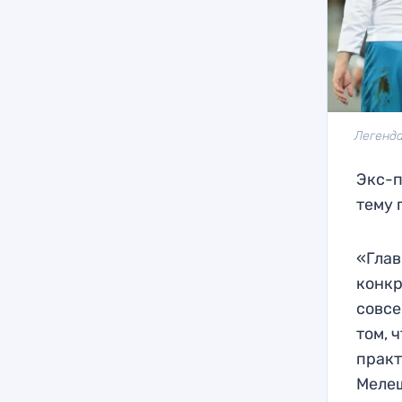
Легенда
Экс-п
тему 
«Глав
конкр
совсе
том, 
практ
Мелеш