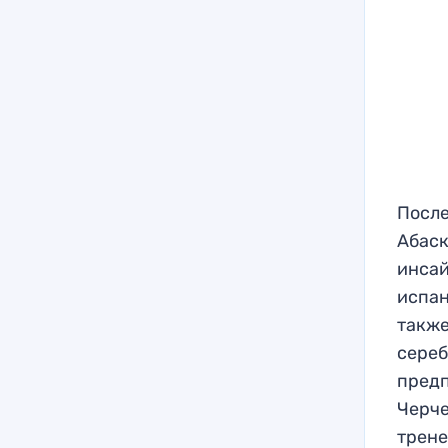
После
Абаск
инсай
испан
также
сереб
предп
Черче
трене