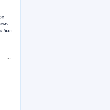
ре
ремя
к» был