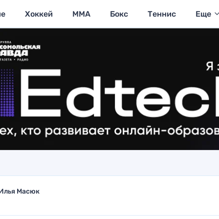
ие
Хоккей
MMA
Бокс
Теннис
Еще
Илья Масюк