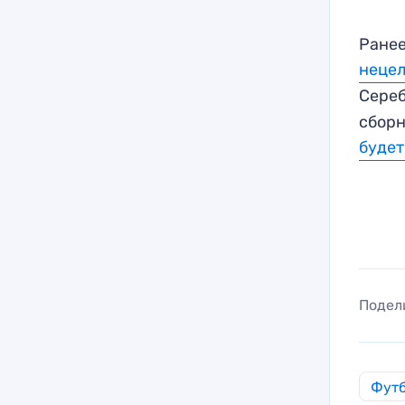
Ранее
нецел
Сере
сборн
будет
Подел
Фут