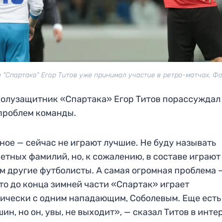
 "Спартака" Егор Титов уже принимал участие в ретро-матчах. Ф
олузащитник «Спартака» Егор Титов порассуждал
проблем команды.
ное — сейчас не играют лучшие. Не буду называть
етных фамилий, но, к сожалению, в составе играют
м другие футболисты. А самая огромная проблема 
что до конца зимней части «Спартак» играет
ически с одним нападающим, Соболевым. Еще есть
ин, но он, увы, не выходит», — сказал Титов в инт