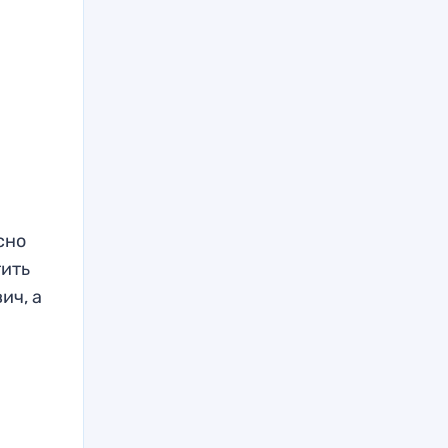
сно
тить
ич, а