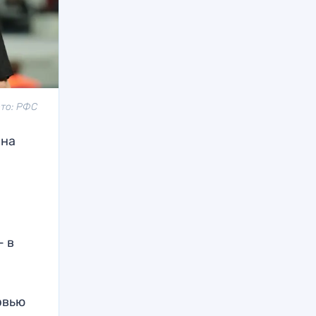
ото: РФС
 на
— в
ервью