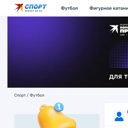
Футбол
Фигурное катан
Спорт
Футбол