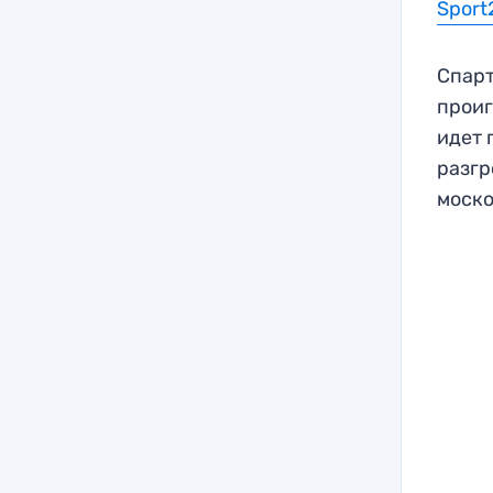
Sport
Спарт
проиг
идет 
разгр
моско