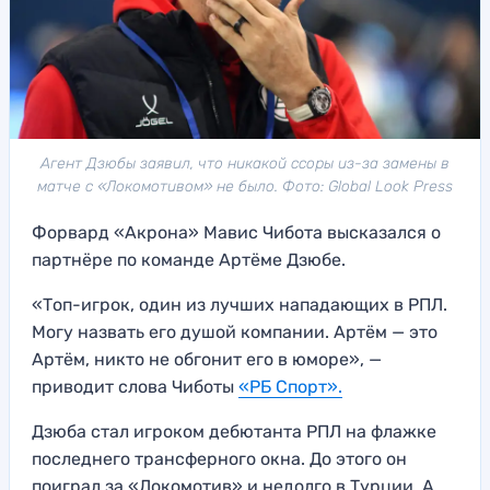
Агент Дзюбы заявил, что никакой ссоры из-за замены в
матче с «Локомотивом» не было. Фото: Global Look Press
Форвард «Акрона» Мавис Чибота высказался о
партнёре по команде Артёме Дзюбе.
«Топ-игрок, один из лучших нападающих в РПЛ.
Могу назвать его душой компании. Артём — это
Артём, никто не обгонит его в юморе», —
приводит слова Чиботы
«РБ Спорт».
Дзюба стал игроком дебютанта РПЛ на флажке
последнего трансферного окна. До этого он
поиграл за «Локомотив» и недолго в Турции. А