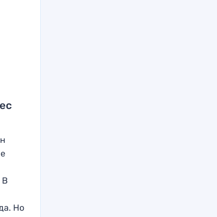
нес
ун
ые
 В
да. Но