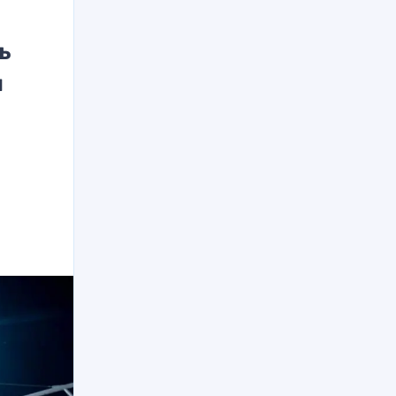
ь
и
о