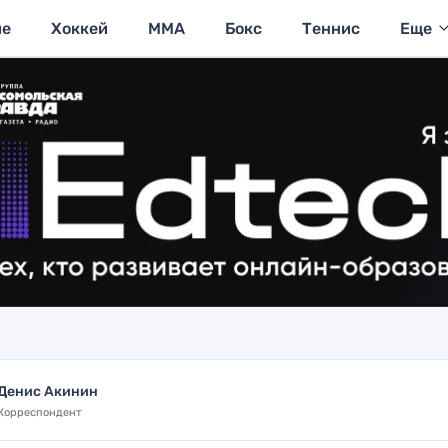
ие
Хоккей
MMA
Бокс
Теннис
Еще
Денис Акинин
Корреспондент