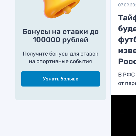
07.09.20
Тайф
буде
Бонусы на ставки до
футб
100000 рублей
изв
Получите бонусы для ставок
Рос
на спортивные события
В РФС 
Узнать больше
от пер