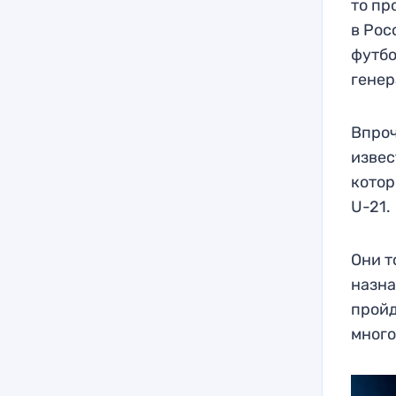
то пр
в Рос
футбо
генер
Впроч
извес
котор
U-21.
Они т
назна
пройд
много