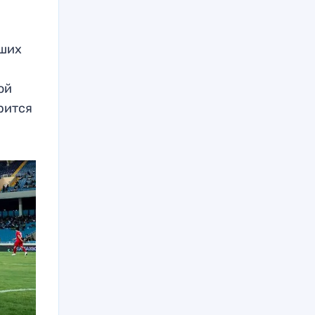
вших
ой
орится