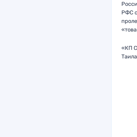
Росси
РФС о
проле
«това
«КП С
Таила