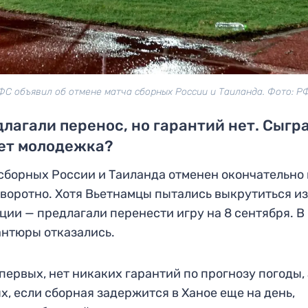
ФС объявил об отмене матча сборных России и Таиланда. Фото: Р
лагали перенос, но гарантий нет. Сыгр
ет молодежка?
сборных России и Таиланда отменен окончательно 
воротно. Хотя Вьетнамцы пытались выкрутиться и
ции — предлагали перенести игру на 8 сентября. 
антюры отказались.
первых, нет никаких гарантий по прогнозу погоды, 
х, если сборная задержится в Ханое еще на день,