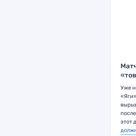
Матч
«то
Уже н
«Яги»
вырыв
после
этот 
должн