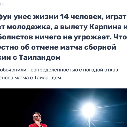
24
ун унес жизни 14 человек, играт
т молодежка, а вылету Карпина 
олистов ничего не угрожает. Чт
естно об отмене матча сборной
сии с Таиландом
объяснили неопределенностью с погодой отказ
еноса матча с Таиландом