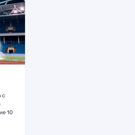
 с
н
ие 10