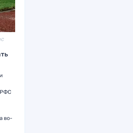
ФС
ать
и
з
В РФС
а во-