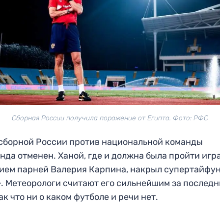
Сборная России получила поражение от Египта. Фото: РФС
сборной России против национальной команды
нда отменен. Ханой, где и должна была пройти игра
ием парней Валерия Карпина, накрыл супертайфу
. Метеорологи считают его сильнейшим за последн
Так что ни о каком футболе и речи нет.