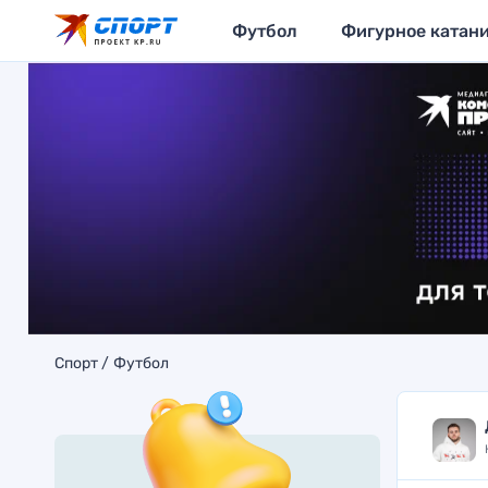
Футбол
Фигурное катан
Спорт
Футбол