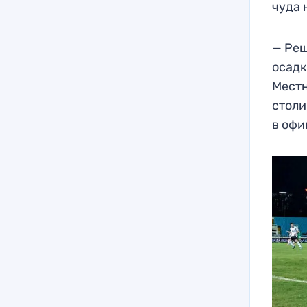
чуда 
— Реш
осадк
Местн
столи
в офи