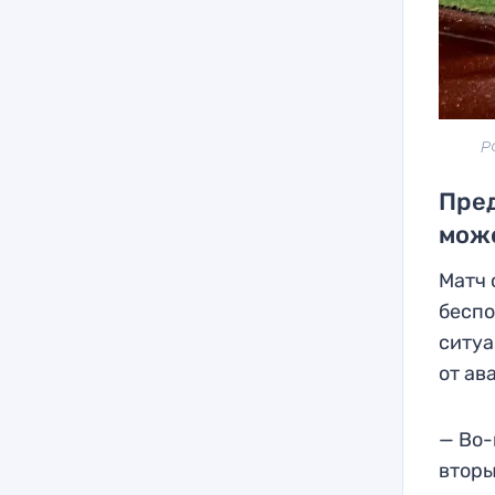
Р
Пред
мож
Матч 
беспо
ситуа
от ав
— Во-
вторы