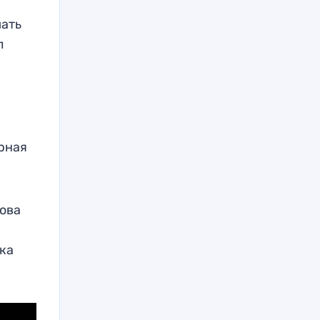
шать
л
рная
рова
ока