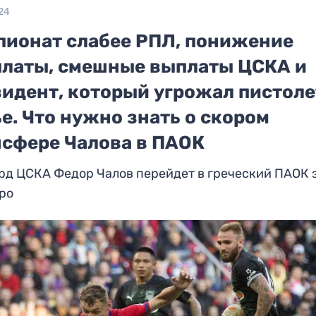
24
пионат слабее РПЛ, понижение
платы, смешные выплаты ЦСКА и
зидент, который угрожал пистол
е. Что нужно знать о скором
нсфере Чалова в ПАОК
д ЦСКА Федор Чалов перейдет в греческий ПАОК з
ро