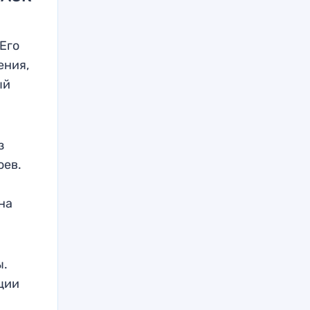
 Его
ения,
ый
з
оев.
на
ы.
еции