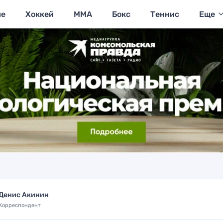
ие
Хоккей
MMA
Бокс
Теннис
Еще
Денис Акинин
Корреспондент