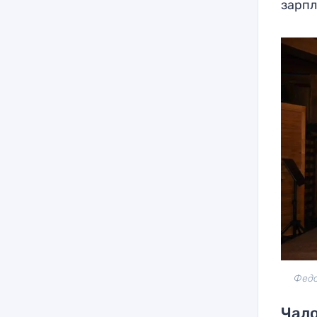
зарпл
Федо
Чало