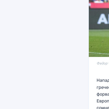
Федор 
Напа
грече
форва
Европ
сомн