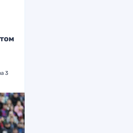
етом
а 3