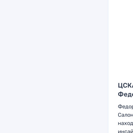
ЦСКА
Фед
Федор
Салон
наход
инсай