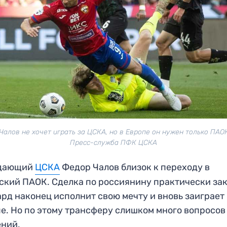
Чалов не хочет играть за ЦСКА, но в Европе он нужен только ПАОК
Пресс-служба ПФК ЦСКА
дающий
ЦСКА
Федор Чалов близок к переходу в
ский ПАОК. Сделка по россиянину практически за
рд наконец исполнит свою мечту и вновь заиграет
е. Но по этому трансферу слишком много вопросов
ений.