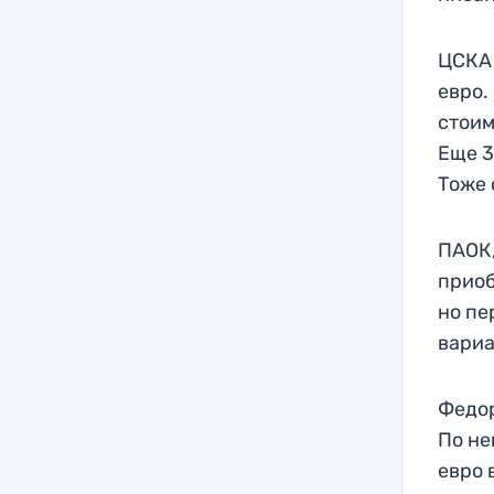
ЦСКА 
евро.
стоим
Еще 3
Тоже 
ПАОК,
приоб
но пе
вариа
Федор
По не
евро 