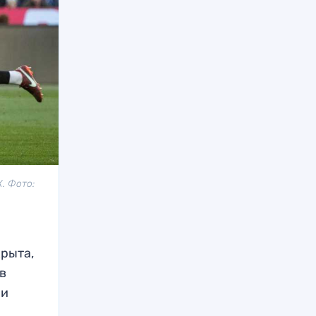
. Фото:
крыта,
 в
 и