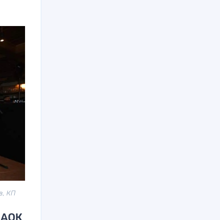
в, КП
ПАОК