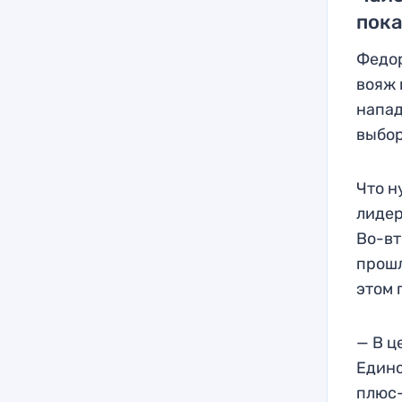
пока
Федор
вояж 
напад
выбор
Что н
лидер
Во-вт
прошл
этом 
— В ц
Единс
плюс-