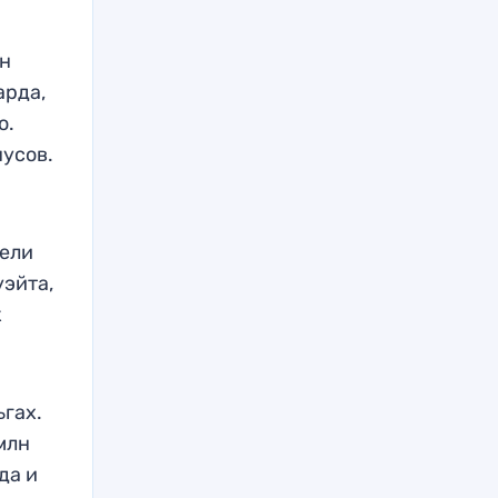
лн
арда,
о.
нусов.
тели
эйта,
к
ьгах.
млн
да и