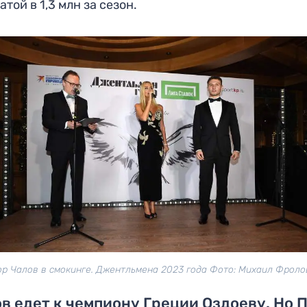
атой в 1,3 млн за сезон.
р Чалов в смокинге. Джентльмена 2023 года Фото: Михаил Фроло
в едет к чемпиону Греции Оздоеву. Но 