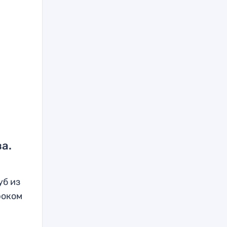
а.
уб из
роком