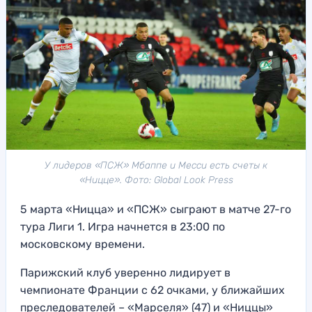
У лидеров «ПСЖ» Мбаппе и Месси есть счеты к
«Ницце». Фото: Global Look Press
5 марта «Ницца» и «ПСЖ» сыграют в матче 27-го
тура Лиги 1. Игра начнется в 23:00 по
московскому времени.
Парижский клуб уверенно лидирует в
чемпионате Франции с 62 очками, у ближайших
преследователей – «Марселя» (47) и «Ниццы»