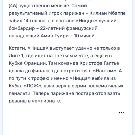
(46) существенно меньше. Самый
результативный игрок парижан – Килиан Мбаппе
забил 14 голова, а в составе «Ниццы» лучший
бомбардир – 22-летний французский
нападающий Амин Гуири – 10 мячей.
Кстати, «Ницца» выступает удачно не только в
Лиге 1, где идет на третьем месте, а еще и в
Кубке Франции. Там команда Кристофа Галтье
дошла до финала, где встретится с «Нантом». А
по пути к трофею именно «Ницца» выбила из
Кубка «ПСЖ», взяв верх в серии послематчевых
пенальти. Теперь парижане постараются взять
реванш в чемпионате.