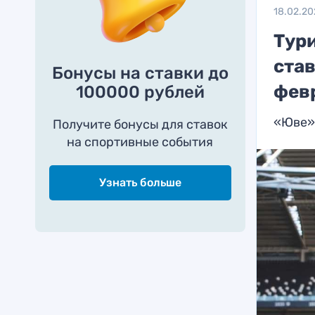
18.02.20
Тури
став
Бонусы на ставки до
фев
100000 рублей
«Юве»
Получите бонусы для ставок
на спортивные события
Узнать больше