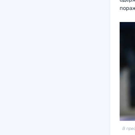
пораж
В пре