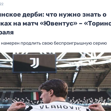
22
нское дерби: что нужно знать о
ках на матч «Ювентус» – «Торин
раля
 намерен продлить свою беспроигрышную серию