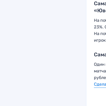
Сама
«Юв
На по
23%. 
На по
игрок
Сама
Один 
матча
рубле
Сдела