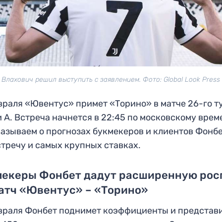
Влахович решил выступить с заявлением. Фото: Global Look Press
враля «Ювентус» примет «Торино» в матче 26-го т
 А. Встреча начнется в 22:45 по московскому врем
азываем о прогнозах букмекеров и клиентов Фонбе
стречу и самых крупных ставках.
мекеры Фонбет дадут расширенную рос
атч «Ювентус» – «Торино»
враля Фонбет поднимет коэффициенты и представ