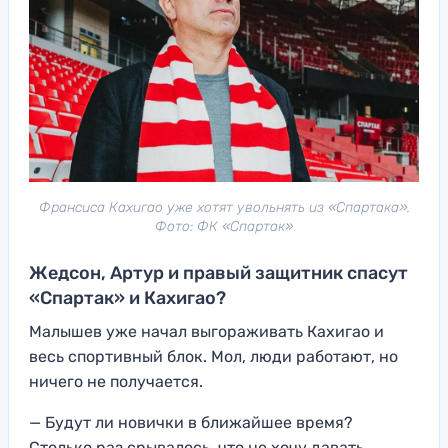
Франсиса Кахигао уже хотят увольнять из «Спартака».
Фото: ФК «Спартак»
Жедсон, Артур и правый защитник спасут
«Спартак» и Кахигао?
Малышев уже начал выгораживать Кахигао и
весь спортивный блок. Мол, люди работают, но
ничего не получается.
— Будут ли новички в ближайшее время?
Столько раз срывалось, что не хочу давать