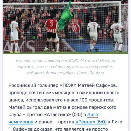
Бывшая жена голкипера «ПСЖ» Матвея Сафонова
считает, что из-за близорукости он не способен
отбивать дальние удары. Фото: Reuters
Российский голкипер «ПСЖ» Матвей Сафонов,
проведя почти семь месяцев в ожидании своего
шанса, использовал его на все 100 процентов.
Матвей сыграл два матча в основе парижского
клуба – против «Атлетика» (0:0) в
Лиге
чемпионов
и ранее — против
«Ренна» (5:0)
в Лиге
1. Сафонов доказал, что является не просто