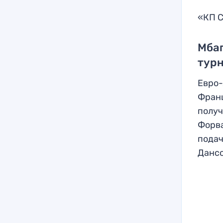
«КП С
Мбап
тур
Евро-
Франц
получ
Форва
подач
Дансо