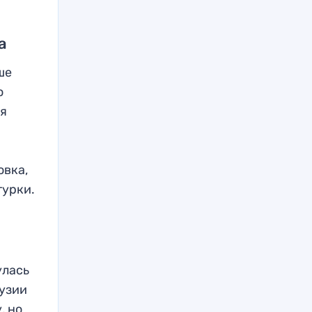
а
ше
о
ия
овка,
турки.
улась
рузии
, но