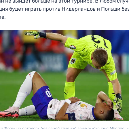
н не выйдет больше на этом турнире. В любом случ
ия будет играть против Нидерландов и Польши бе
пе.
я Франции осталась без своей главной звезды Килиана Мбаппе, 