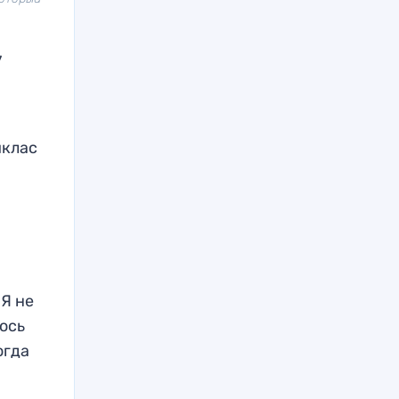
у
иклас
 Я не
лось
огда