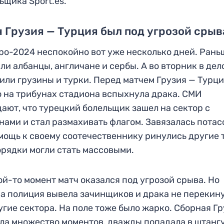
ьщика Sport.es.
 Грузия — Турция был под угрозой срыв
ро-2024 неспокойно вот уже несколько дней. Рань
ли албанцы, англичане и сербы. А во вторник в дел
или грузины и турки. Перед матчем Грузия — Турц
 на трибунах стадиона вспыхнула драка. СМИ
ают, что турецкий болельщик зашел на сектор с
нами и стал размахивать флагом. Завязалась потас
мощь к своему соотечественнику ринулись другие 
рядки могли стать массовыми.
ой-то момент матч оказался под угрозой срыва. Но
а полиция вывела зачинщиков и драка не перекин
угие сектора. На поле тоже было жарко. Сборная Г
ла множество моментов, дважды попадала в штангу