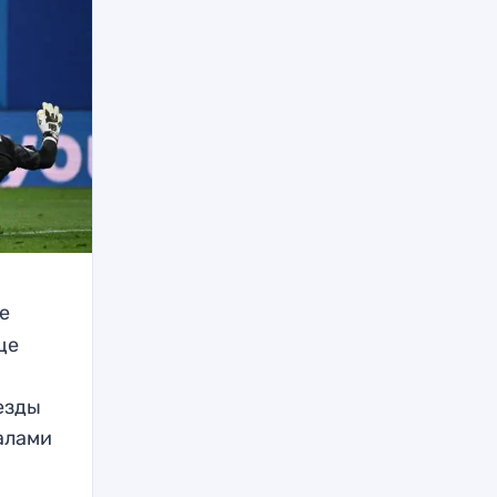
е
ще
езды
алами