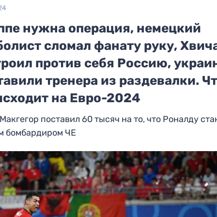
24
ппе нужна операция, немецкий
болист сломал фанату руку, Хвич
троил против себя Россию, укра
авили тренера из раздевалки. Ч
исходит на Евро-2024
Макгегор поставил 60 тысяч на то, что Роналду ста
м бомбардиром ЧЕ