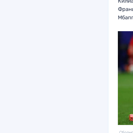
Килиа
Франц
Мбап
Сборна