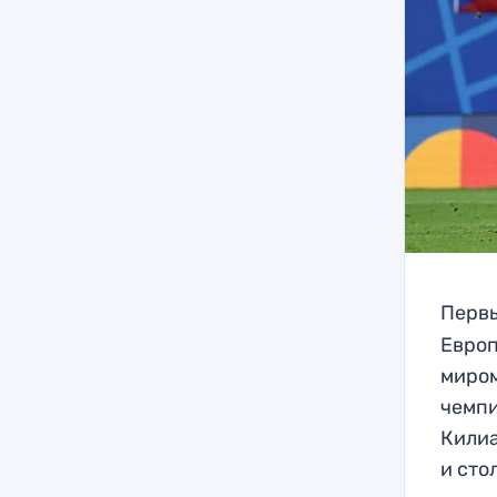
Перв
Европ
миром
чемпи
Килиа
и сто