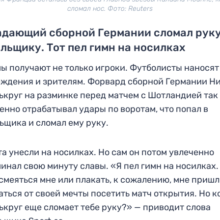
сломал нос. Фото: Reuters
адающий сборной Германии сломал рук
льщику. Тот пел гимн на носилках
ы получают не только игроки. Футболисты наносят
ждения и зрителям. Форвард сборной Германии Н
круг на разминке перед матчем с Шотландией так
енно отрабатывал удары по воротам, что попал в
ьщика и сломал ему руку.
а унесли на носилках. Но сам он потом увлеченно
инал свою минуту славы. «Я пел гимн на носилках.
 смеяться мне или плакать, к сожалению, мне приш
аться от своей мечты посетить матч открытия. Но к
круг еще сломает тебе руку?» — приводит слова