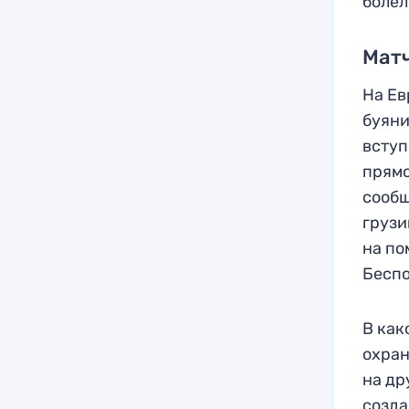
болел
Матч
На Ев
буяни
вступ
прямо
сообщ
грузи
на по
Беспо
В как
охран
на др
созда