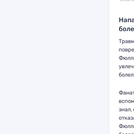
Нап
боле
Травм
повре
Фюлль
увлеч
болел
Фанат
вспом
знал,
отказ
Фюлль