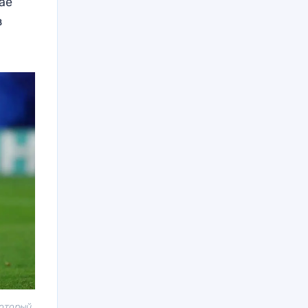
ае
з
который