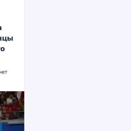
а
инцы
то
нет