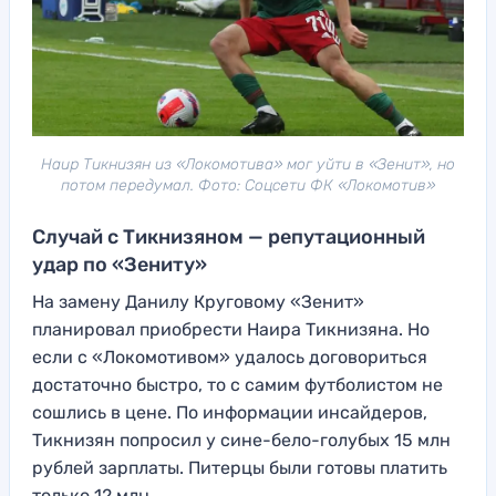
Наир Тикнизян из «Локомотива» мог уйти в «Зенит», но
потом передумал. Фото: Соцсети ФК «Локомотив»
Случай с Тикнизяном — репутационный
удар по «Зениту»
На замену Данилу Круговому «Зенит»
планировал приобрести Наира Тикнизяна. Но
если с «Локомотивом» удалось договориться
достаточно быстро, то с самим футболистом не
сошлись в цене. По информации инсайдеров,
Тикнизян попросил у сине-бело-голубых 15 млн
рублей зарплаты. Питерцы были готовы платить
только 12 млн.