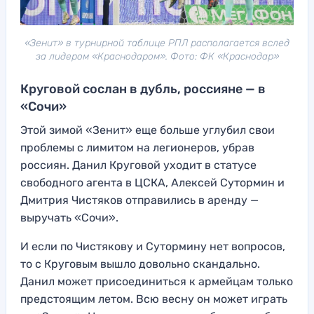
«Зенит» в турнирной таблице РПЛ располагается вслед
за лидером «Краснодаром». Фото: ФК «Краснодар»
Круговой сослан в дубль, россияне — в
«Сочи»
Этой зимой «Зенит» еще больше углубил свои
проблемы с лимитом на легионеров, убрав
россиян. Данил Круговой уходит в статусе
свободного агента в ЦСКА, Алексей Сутормин и
Дмитрия Чистяков отправились в аренду —
выручать «Сочи».
И если по Чистякову и Сутормину нет вопросов,
то с Круговым вышло довольно скандально.
Данил может присоединиться к армейцам только
предстоящим летом. Всю весну он может играть