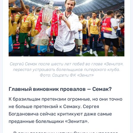
Сергей Семак после шести лет побед во главе «Зенита».
перестал устраивать болельщиков питерского клуба.
Фото: Соцсети ФК «Зенит»
Главный виновник провалов — Семак?
К бразильцам претензии огромные, но они точно
не больше претензий к Семаку. Сергея
Богдановича сейчас критикуют даже самые
преданные болельщики «Зенита».