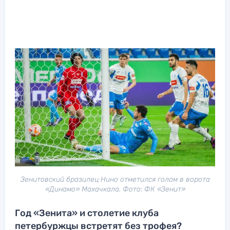
Зенитовский бразилец Нино отметился голом в ворота
«Динамо» Махачкала. Фото: ФК «Зенит»
Год «Зенита» и столетие клуба
петербуржцы встретят без трофея?