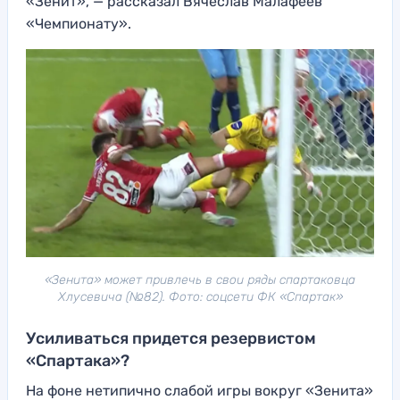
«Зенит», — рассказал Вячеслав Малафеев
«Чемпионату».
«Зенита» может привлечь в свои ряды спартаковца
Хлусевича (№82). Фото: соцсети ФК «Спартак»
Усиливаться придется резервистом
«Спартака»?
На фоне нетипично слабой игры вокруг «Зенита»