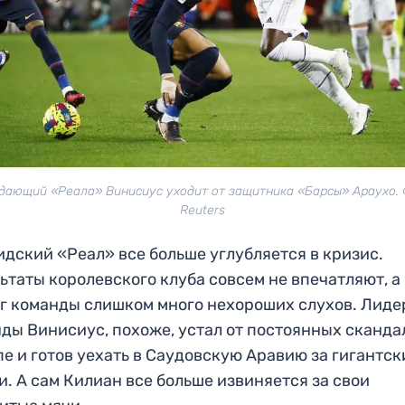
дающий «Реала» Винисиус уходит от защитника «Барсы» Араухо. 
Reuters
дский «Реал» все больше углубляется в кризис.
ьтаты королевского клуба совсем не впечатляют, а
г команды слишком много нехороших слухов. Лиде
ды Винисиус, похоже, устал от постоянных сканда
е и готов уехать в Саудовскую Аравию за гигантск
и. А сам Килиан все больше извиняется за свои