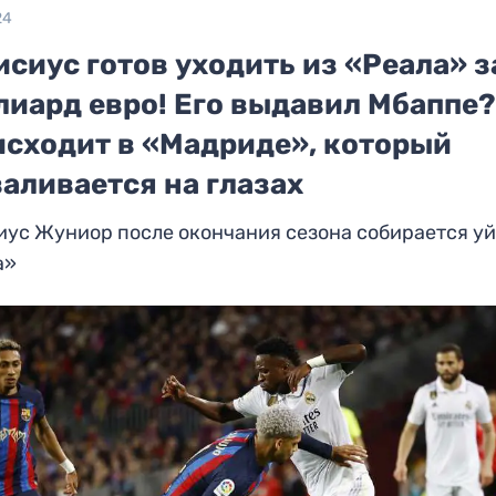
24
сиус готов уходить из «Реала» з
лиард евро! Его выдавил Мбаппе?
исходит в «Мадриде», который
аливается на глазах
ус Жуниор после окончания сезона собирается уй
а»