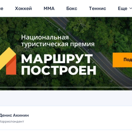
ие
Хоккей
MMA
Бокс
Теннис
Еще
Денис Акинин
Корреспондент