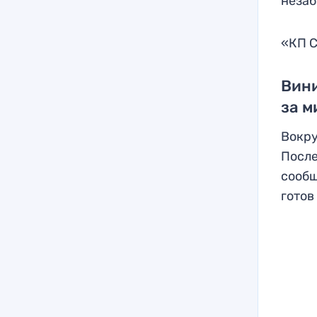
незаб
«КП С
Вини
за м
Вокру
После
сообщ
готов