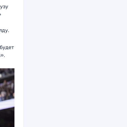
цузу
»
лду.
 будет
а».