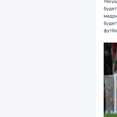
текущ
будет
мадри
будет
футбо