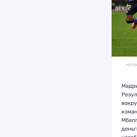
Напа
Мадри
Резул
вокру
коман
Мбапп
деньг