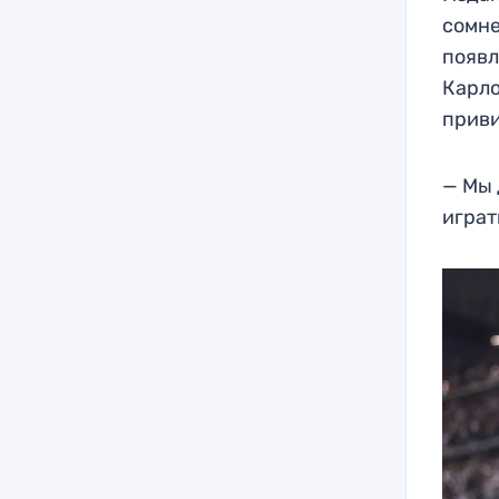
сомне
появл
Карло
приви
— Мы 
играт