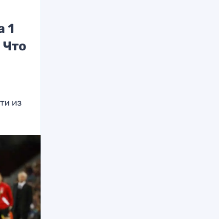
а 1
 Что
ти из