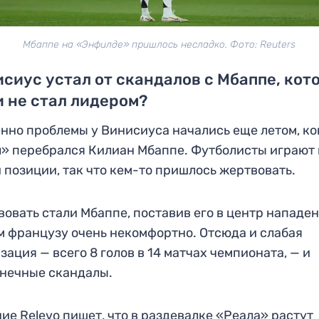
Мбаппе на «Энфилде» пришлось несладко. Фото: Reuters
сиус устал от скандалов с Мбаппе, кот
и не стал лидером?
нно проблемы у Винисиуса начались еще летом, ко
» перебрался Килиан Мбаппе. Футболисты играют 
 позиции, так что кем-то пришлось жертвовать.
овать стали Мбаппе, поставив его в центр нападен
м французу очень некомфортно. Отсюда и слабая
зация — всего 8 голов в 14 матчах чемпионата, — и
нечные скандалы.
ие Relevo пишет, что в раздевалке «Реала» растут