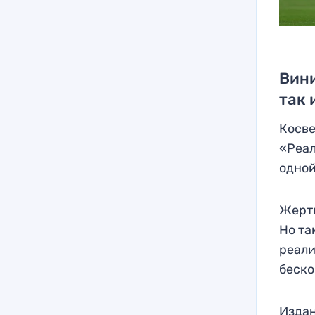
Вини
так 
Косве
«Реал
одной
Жертв
Но та
реали
беско
Издан