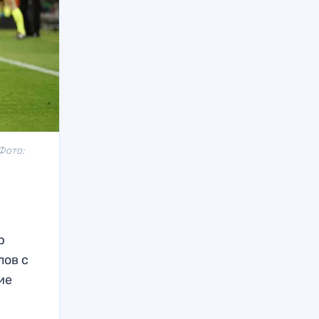
Фото:
р
лов с
ие