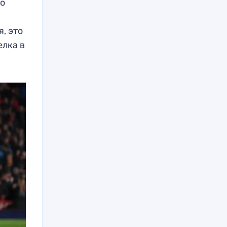
но
, это
елка в