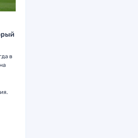
орый
гда в
на
ия.