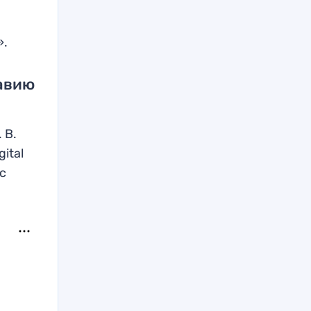
».
равию
 В.
ital
с