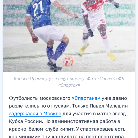
Квинси Промесу уже ищут замену. Фото: Соцсети ФК
«Спартак»
Футболисты московского
«Спартака»
уже давно
разлетелись по отпускам. Только Павел Мелешин
задержался в Москве
для участия в матче звезд
Кубка России. Но административная работа в
красно-белом клубе кипит. У спартаковцев есть
как минимум три кандидата на пост спортдира.