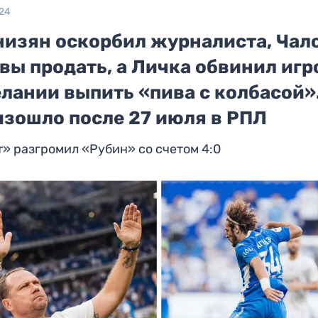
024
низян оскорбил журналиста, Чал
вы продать, а Личка обвинил игр
лании выпить «пива с колбасой»
изошло после 27 июля в РПЛ
» разгромил «Рубин» со счетом 4:0