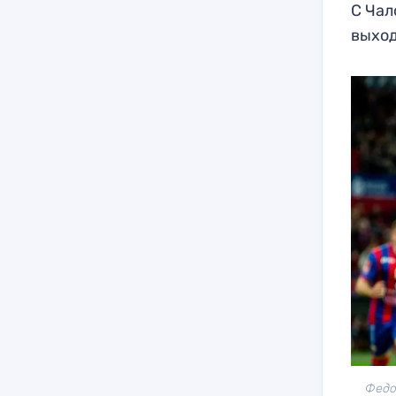
С Чал
выхо
Федо