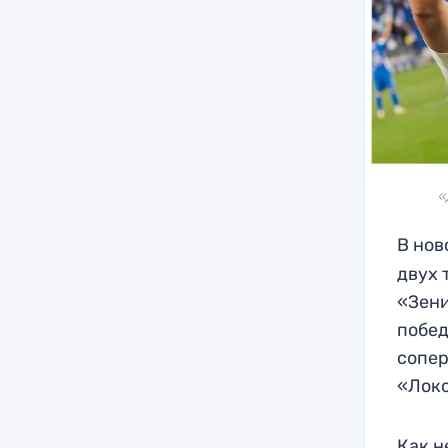
«
В нов
двух 
«Зени
побед
сопер
«Лок
Как н