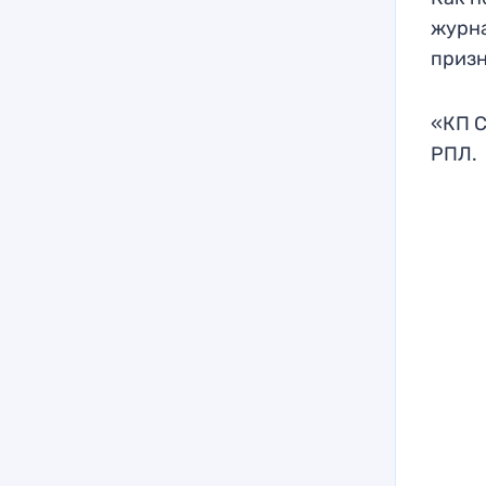
журна
призн
«КП С
РПЛ.