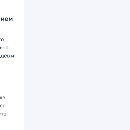
нием
го
льно
дцев и
ше
се
Это