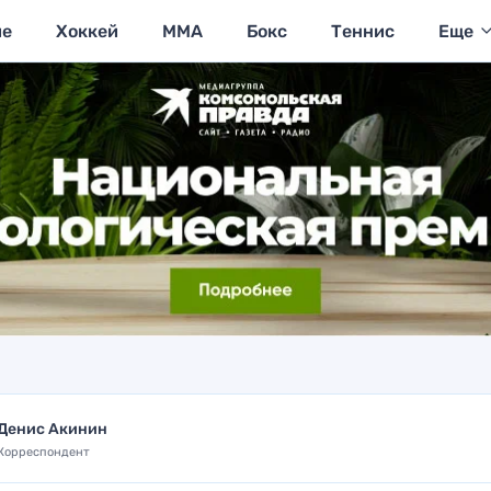
ие
Хоккей
MMA
Бокс
Теннис
Еще
Денис Акинин
Корреспондент