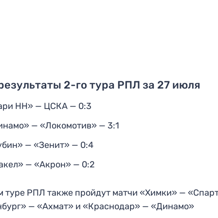
результаты 2-го тура РПЛ за 27 июля
ари НН» — ЦСКА — 0:3
инамо» — «Локомотив» — 3:1
убин» — «Зенит» — 0:4
акел» — «Акрон» — 0:2
м туре РПЛ также пройдут матчи «Химки» — «Спарт
бург» — «Ахмат» и «Краснодар» — «Динамо»