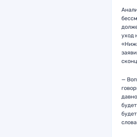
Анали
бессм
долже
уход 
«Нижн
заяви
сконц
— Воп
говор
давно
будет
будет
слова