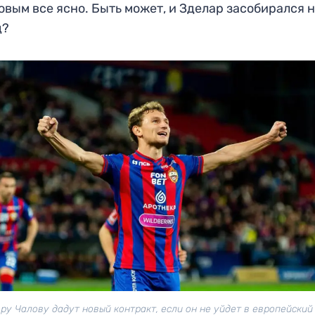
овым все ясно. Быть может, и Зделар засобирался 
д?
ру Чалову дадут новый контракт, если он не уйдет в европейский 