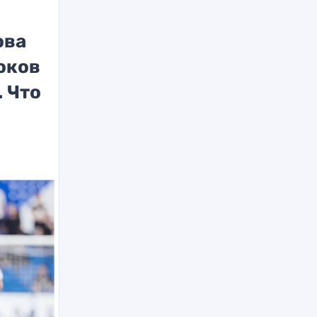
ова
оков
. Что