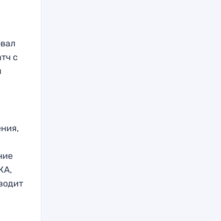
овал
тч с
ч
ения,
ние
КА,
иводит