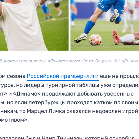
Динамо» справилось с «Локомотивом». Фото: Соцсети ФК «Динам
ом сезоне
Российской премьер-лиги
еще не прошло
туров, но лидеры турнирной таблицы уже определи
т» и «Динамо» продолжают добывать уверенные
ы, но если петербуржцы проходят катком по своим
никам, то Марцел Личка оказался недоволен игрой
омотивом».
едоволен был и Наир Тикнизян, который оскорбил