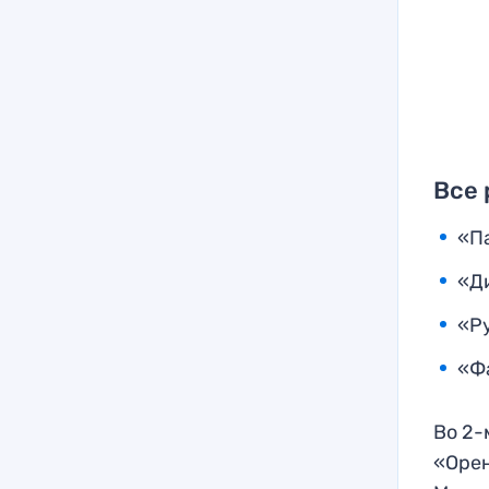
Все 
«П
«Д
«Р
«Ф
Во 2-
«Орен