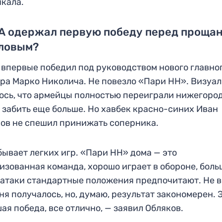
кала.
А одержал первую победу перед проща
аловым?
впервые победил под руководством нового главно
ра Марко Николича. Не повезло «Пари НН». Визуа
ось, что армейцы полностью переиграли нижегоро
 забить еще больше. Но хавбек красно-синих Иван
ов не спешил принижать соперника.
бывает легких игр. «Пари НН» дома — это
изованная команда, хорошо играет в обороне, боль
атаки стандартные положения предпочитают. Не в
ня получалось, но, думаю, результат закономерен. 
ая победа, все отлично, — заявил Обляков.