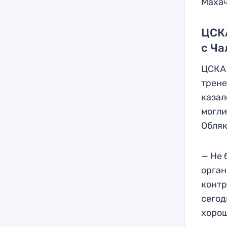
Махач
ЦСК
с Ч
ЦСКА 
трене
казал
могли
Обляк
— Не 
орган
контр
сегод
хорош