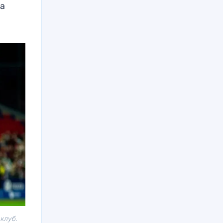
на
клуб.