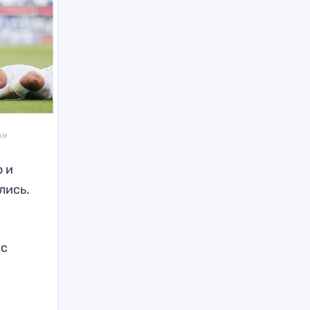
о»
 и
лись.
 с