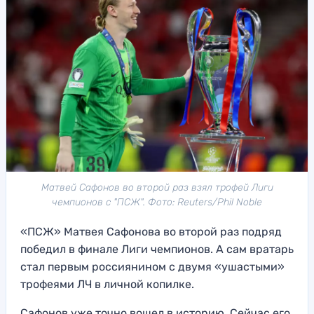
Матвей Сафонов во второй раз взял трофей Лиги
чемпионов с "ПСЖ". Фото: Reuters/Phil Noble
«ПСЖ» Матвея Сафонова во второй раз подряд
победил в финале Лиги чемпионов. А сам вратарь
стал первым россиянином с двумя «ушастыми»
трофеями ЛЧ в личной копилке.
Сафонов уже точно вошел в историю. Сейчас его