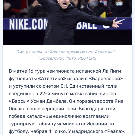
Эмоциональный Хави во время матча "Атлетико" -
"Барселона". Фото: REUTERS
В матче 16 тура чемпионата испанской Ла Лиги
футболисты «Атлетико» играли с «Барселоной»
и уступили со счетом 0:1. Единственный гол в
поединке на 22-й минуте матча забил вингер
«Барсы» Усман Дембеле. Он поразил ворота Яна
Облака после передачи Гави. Благодаря этой
победе каталонцы единолично возглавили
турнирную таблицу чемпионата Испании по
футболу, набрав 41 очко. У мадридского «Реала»,