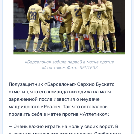
«Барселона» забила первой в матче против
«Атлетико». Фото: REUTERS
Полузащитник «Барселоны» Серхио Бускетс
отметил, что его команда выходила на матч
заряженной после известия о неудаче
мадридского «Реала». Так что оставалось
проявить себя в матче против «Атлетико»:
— Очень важно играть на ноль у своих ворот. В
выездных матчах это стоит дороже. Особенно в