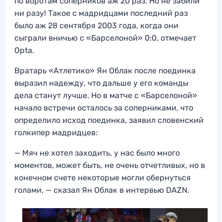
по воротам соперников аж 20 раз. Но не забили
ни разу! Такое с мадридцами последний раз
было аж 28 сентября 2003 года, когда они
сыграли вничью с «Барселоной» 0:0, отмечает
Opta.
Вратарь «Атлетико» Ян Облак после поединка
выразил надежду, что дальше у его команды
дела станут лучше. Но в матче с «Барселоной»
начало встречи осталось за соперниками, что
определило исход поединка, заявил словенский
голкипер мадридцев:
— Мяч не хотел заходить, у нас было много
моментов, может быть, не очень отчетливых, но в
конечном счете некоторые могли обернуться
голами, — сказал Ян Облак в интервью DAZN.