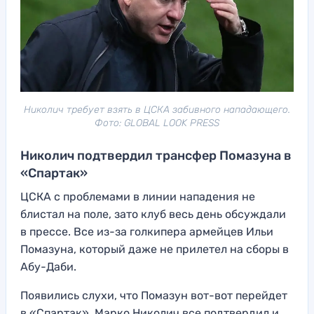
Николич требует взять в ЦСКА забивного нападающего.
Фото: GLOBAL LOOK PRESS
Николич подтвердил трансфер Помазуна в
«Спартак»
ЦСКА с проблемами в линии нападения не
блистал на поле, зато клуб весь день обсуждали
в прессе. Все из-за голкипера армейцев Ильи
Помазуна, который даже не прилетел на сборы в
Абу-Даби.
Появились слухи, что Помазун вот-вот перейдет
в «Спартак». Марко Николич все подтвердил и