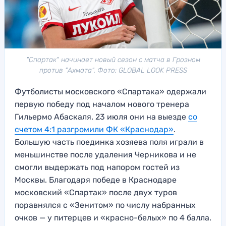
"Спартак" начинает новый сезон с матча в Грозном
против "Ахмата". Фото: GLOBAL LOOK PRESS
Футболисты московского «Спартака» одержали
первую победу под началом нового тренера
Гильермо Абаскаля. 23 июля они на выезде
со
счетом 4:1 разгромили ФК «Краснодар»
.
Большую часть поединка хозяева поля играли в
меньшинстве после удаления Черникова и не
смогли выдержать под напором гостей из
Москвы. Благодаря победе в Краснодаре
московский «Спартак» после двух туров
поравнялся с «Зенитом» по числу набранных
очков — у питерцев и «красно-белых» по 4 балла.