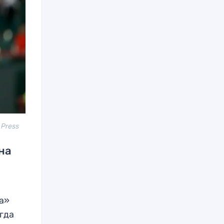
 Press
на
а»
гда