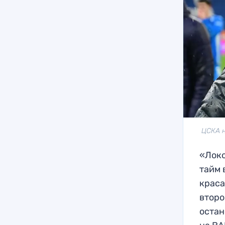
ЦСКА н
«Локо
тайм 
краса
второ
остан