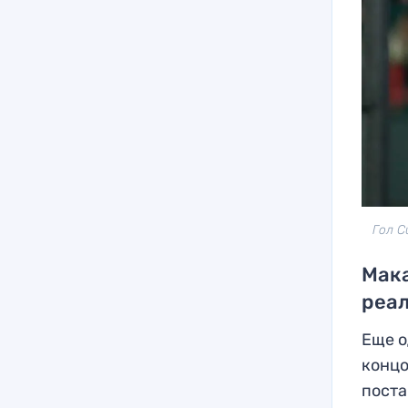
Гол С
Мака
реа
Еще о
концо
поста