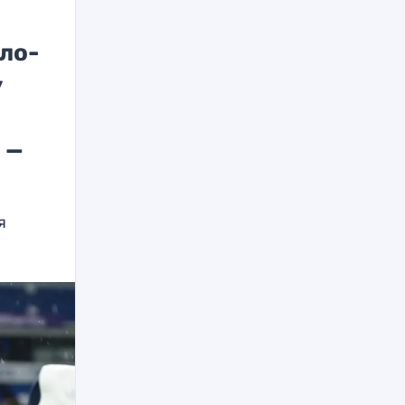
ело-
у
 —
я