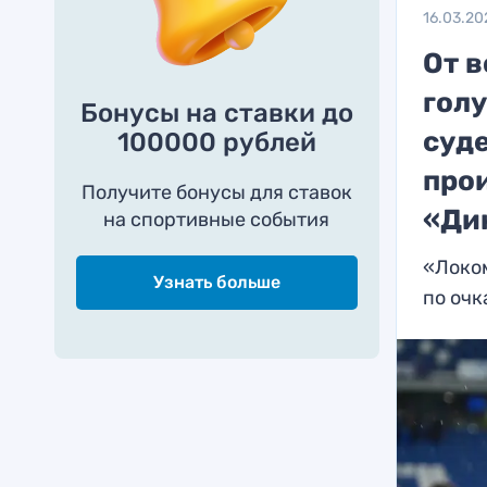
16.03.20
От в
голу
Бонусы на ставки до
суде
100000 рублей
про
Получите бонусы для ставок
«Ди
на спортивные события
«Локом
Узнать больше
по очк