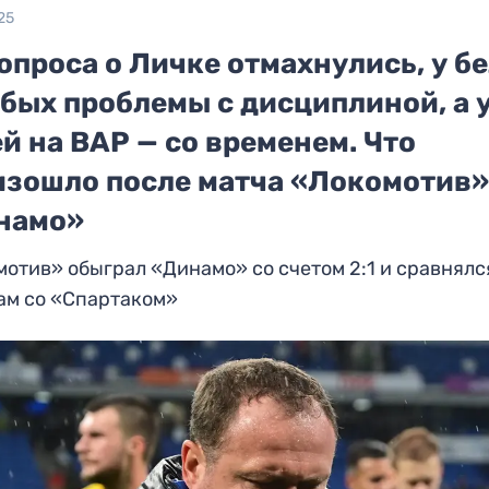
25
опроса о Личке отмахнулись, у б
бых проблемы с дисциплиной, а 
й на ВАР — со временем. Что
изошло после матча «Локомотив»
намо»
отив» обыграл «Динамо» со счетом 2:1 и сравнялс
ам со «Спартаком»