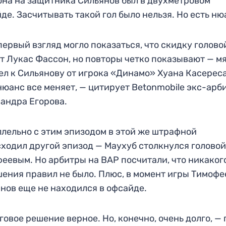
на на защитника Сильянов был в двухметровом
де. Засчитывать такой гол было нельзя. Но есть ню
первый взгляд могло показаться, что скидку голово
т Лукас Фассон, но повторы четко показывают — м
ел к Сильянову от игрока «Динамо» Хуана Касереса
нюанс все меняет, — цитирует Betonmobile экс-арб
андра Егорова.
лельно с этим эпизодом в этой же штрафной
ходил другой эпизод — Маухуб столкнулся головой
еевым. Но арбитры на ВАР посчитали, что никаког
ения правил не было. Плюс, в момент игры Тимофе
нов еще не находился в офсайде.
говое решение верное. Но, конечно, очень долго, —