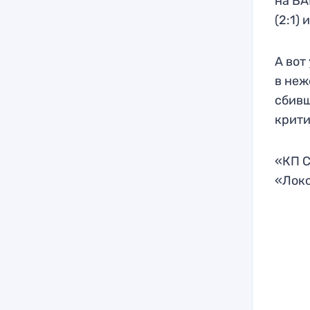
на ВА
(2:1)
А вот
в неж
сбивш
крит
«КП С
«Локо