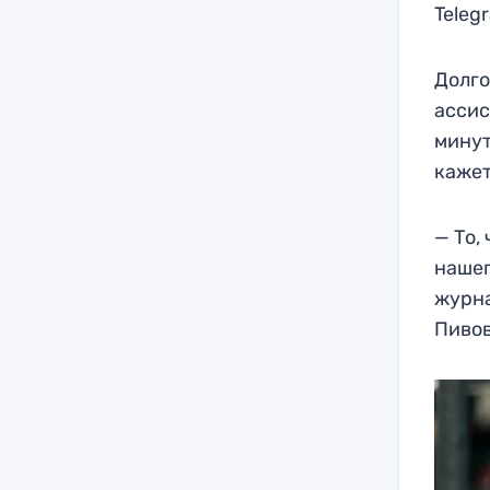
Teleg
Долго
ассис
минут
кажет
— То,
нашег
журна
Пиво