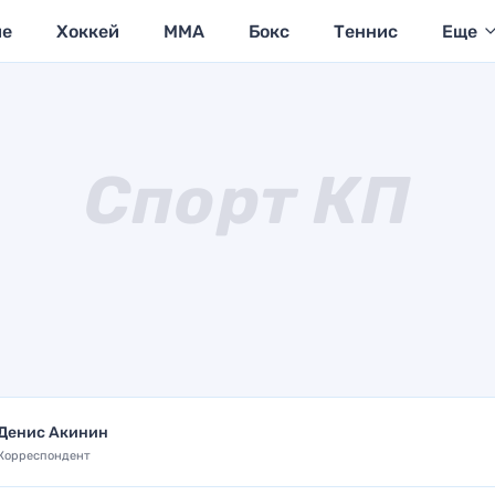
ие
Хоккей
MMA
Бокс
Теннис
Еще
Денис Акинин
Корреспондент