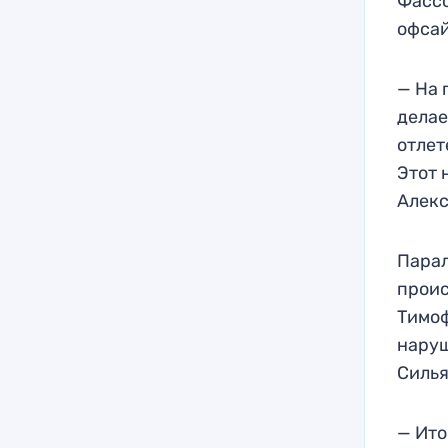
Фассо
офсай
— На 
делае
отлет
Этот 
Алекс
Парал
проис
Тимоф
наруш
Силья
— Ито