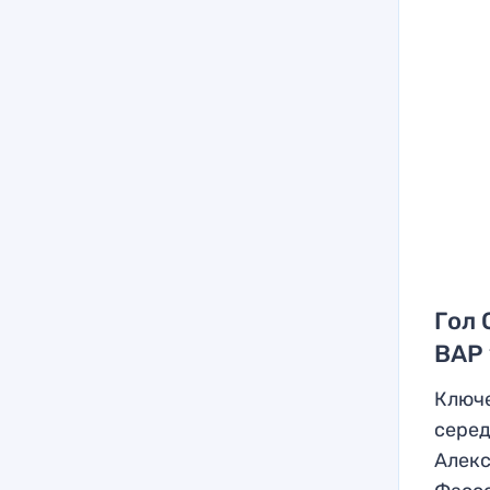
Гол 
ВАР 
Ключе
серед
Алекс