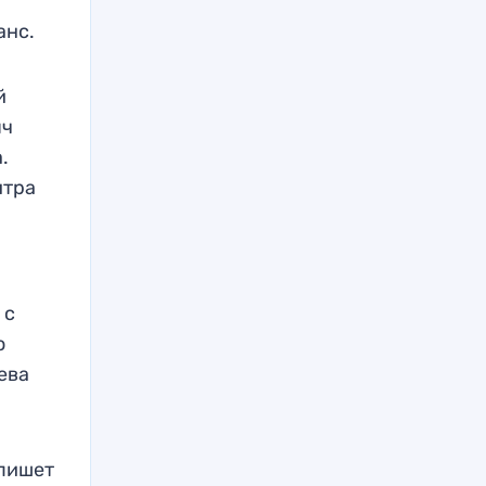
анс.
й
яч
.
итра
 с
о
ева
 пишет