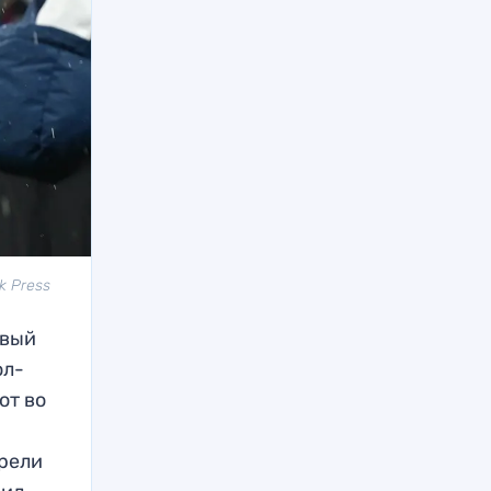
k Press
рвый
ол-
от во
трели