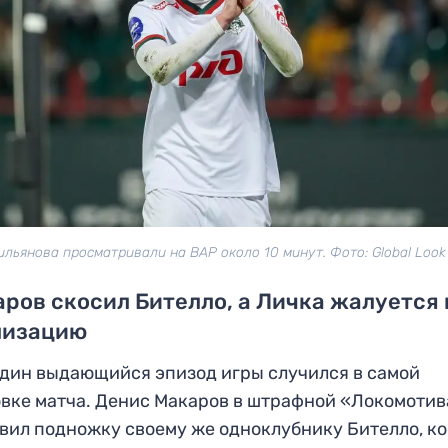
ильянова просматривали на ВАР около 10 минут. Фото: Global Look
ров скосил Бителло, а Личка жалуется 
лизацию
дин выдающийся эпизод игры случился в самой
вке матча. Денис Макаров в штрафной «Локомотив
вил подножку своему же одноклубнику Бителло, ко