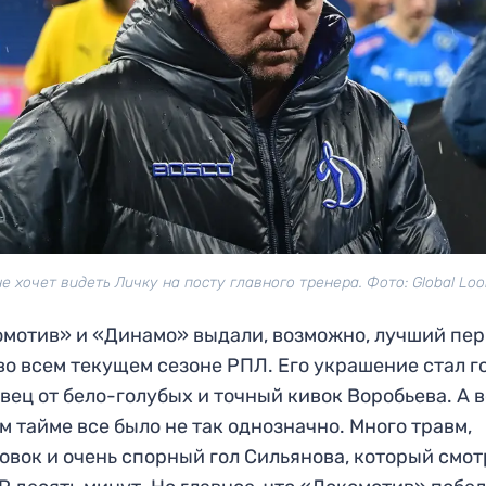
е хочет видеть Личку на посту главного тренера. Фото: Global Loo
мотив» и «Динамо» выдали, возможно, лучший пе
во всем текущем сезоне РПЛ. Его украшение стал г
вец от бело-голубых и точный кивок Воробьева. А в
м тайме все было не так однозначно. Много травм,
овок и очень спорный гол Сильянова, который смо