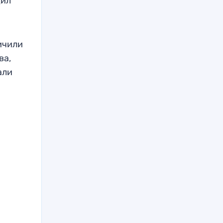
дил
ичили
ва,
али