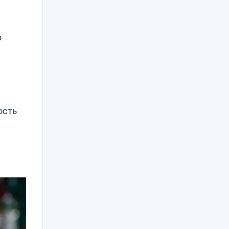
о
ость