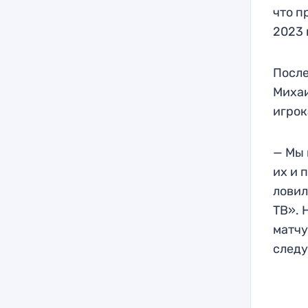
что п
2023 
После
Михаи
игрок
— Мы 
их и 
ловил
ТВ». 
матчу
следу