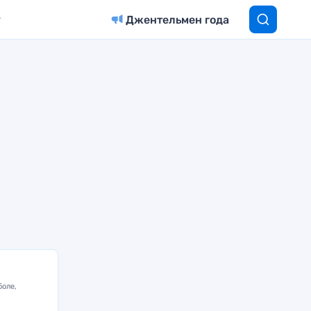
Джентельмен года
боле,