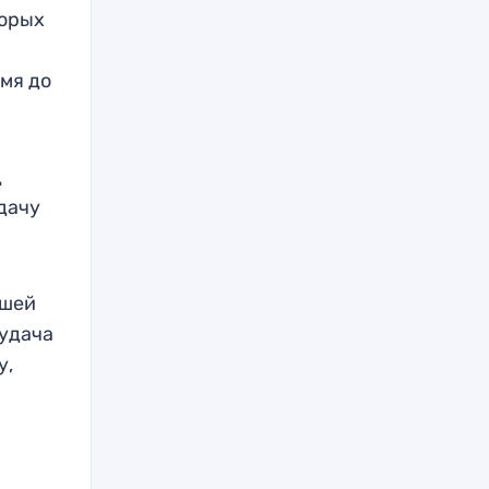
торых
емя до
д
дачу
ашей
 удача
у,