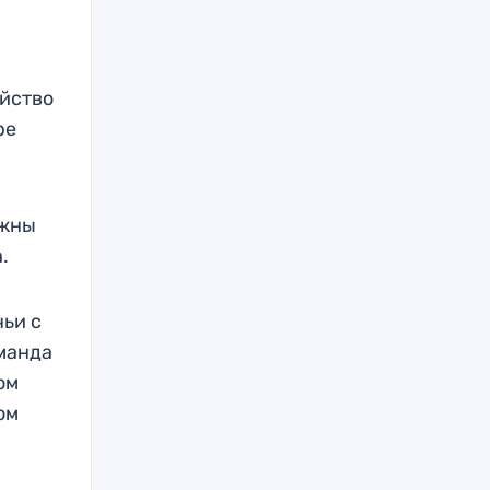
ойство
ре
ужны
.
ьи с
оманда
ом
ом