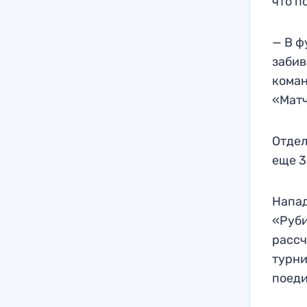
что п
— В ф
забив
коман
«Матч
Отдел
еще 3
Напад
«Руби
рассч
турни
поеди