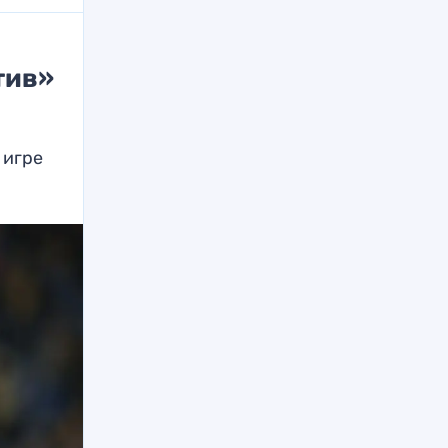
тив»
 игре