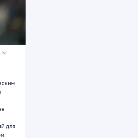
: ФК
овским
й
ев
ый для
ом,