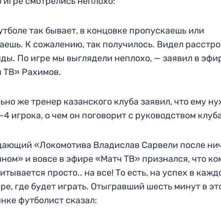
о игре смотрелись неплохо:
утболе так бывает, в концовке пропускаешь или
аешь. К сожалению, так получилось. Видел расстр
ды. По игре мы выглядели неплохо, — заявил в эфи
 ТВ» Рахимов.
ьно же тренер казанского клуба заявил, что ему н
-4 игрока, о чем он поговорит с руководством клуба
ающий «Локомотива Владислав Сарвели после нич
ном» и вовсе в эфире «Матч ТВ» признался, что к
итывается просто.. на все! То есть, на успех в кажд
ре, где будет играть. Отыгравший шесть минут в эт
нке футболист сказал: