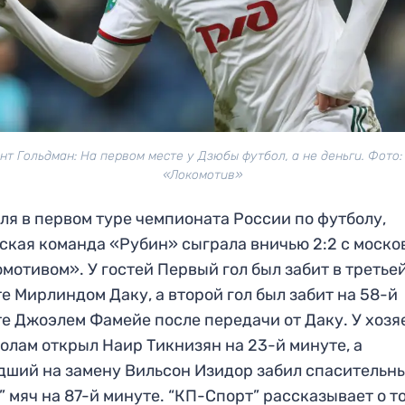
нт Гольдман: На первом месте у Дзюбы футбол, а не деньги. Фото
«Локомотив»
ля в первом туре чемпионата России по футболу,
ская команда «Рубин» сыграла вничью 2:2 с моск
мотивом». У гостей Первый гол был забит в третье
е Мирлиндом Даку, а второй гол был забит на 58-й
е Джоэлем Фамейе после передачи от Даку. У хозя
голам открыл Наир Тикнизян на 23-й минуте, а
ший на замену Вильсон Изидор забил спасительн
” мяч на 87-й минуте. “КП-Спорт” рассказывает о т