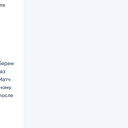
ля
зберем
аз
Матч
дному
 после