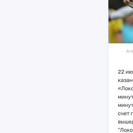
Аге
22 ию
казан
«Локо
минут
минут
счет 
вышед
“Локо