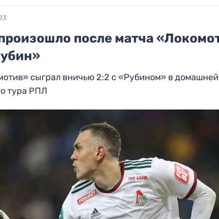
23
 произошло после матча «Локомо
Рубин»
отив» сыграл вничью 2:2 с «Рубином» в домашней
о тура РПЛ