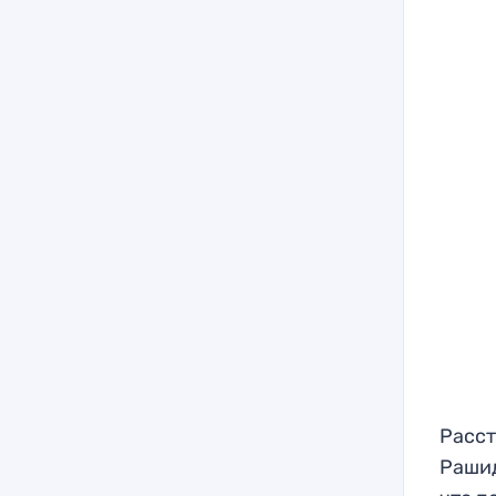
Расст
Рашид