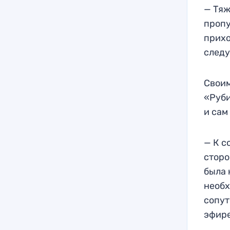
— Тяж
пропу
прихо
след
Своим
«Руби
и сам
— К с
сторо
была 
необх
сопут
эфире