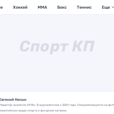
ие
Хоккей
MMA
Бокс
Теннис
Еще
Евгений Несын
Редактор-аналитик KP.RU. В журналистике с 2001 года. Специализируется на фут
олимпийских видах спорта и фигурном катании.