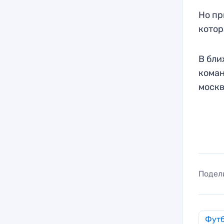
Но пр
котор
В бли
коман
москв
Подел
Фут