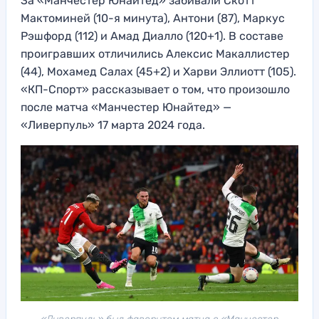
За «Манчестер Юнайтед» забивали Скотт
Мактоминей (10-я минута), Антони (87), Маркус
Рэшфорд (112) и Амад Диалло (120+1). В составе
проигравших отличились Алексис Макаллистер
(44), Мохамед Салах (45+2) и Харви Эллиотт (105).
«КП-Спорт» рассказывает о том, что произошло
после матча «Манчестер Юнайтед» —
«Ливерпуль» 17 марта 2024 года.