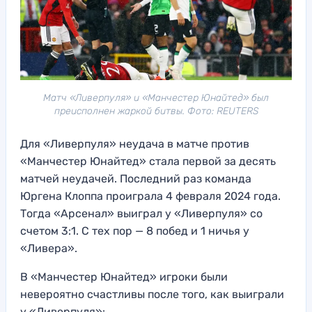
Матч «Ливерпуля» и «Манчестер Юнайтед» был
преисполнен жаркой битвы. Фото: REUTERS
Для «Ливерпуля» неудача в матче против
«Манчестер Юнайтед» стала первой за десять
матчей неудачей. Последний раз команда
Юргена Клоппа проиграла 4 февраля 2024 года.
Тогда «Арсенал» выиграл у «Ливерпуля» со
счетом 3:1. С тех пор — 8 побед и 1 ничья у
«Ливера».
В «Манчестер Юнайтед» игроки были
невероятно счастливы после того, как выиграли
у «Ливерпуля»: