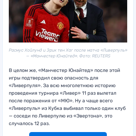
Расмус Хойлунд и Эрик тен Хаг после матча «Ливерпуль»
— «Манчестер Юнайтед». Фото: REUTERS
В целом же, «Манчестер Юнайтед» после этой
игры подтвердил свою опасность для
«Ливерпуля». За всю многолетнюю историю
проведения турнира «Ливер» 11 раз вылетал
после поражения от «МЮ». Ну а чаще всего
«Ливерпуль» из Кубка выбивал только один клуб
— соседи по Ливерпулю из «Эвертона», это
случалось 12 раз.