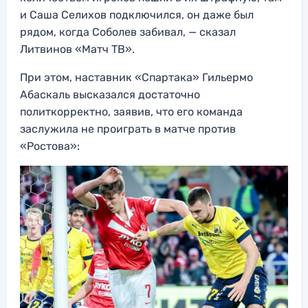
и Саша Селихов подключился, он даже был
рядом, когда Соболев забивал, — сказал
Литвинов «Матч ТВ».
При этом, наставник «Спартака» Гильермо
Абаскаль высказался достаточно
политкорректно, заявив, что его команда
заслужила не проиграть в матче против
«Ростова»: