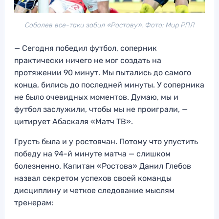
Соболев все-таки забил «Ростову». Фото: Мир РПЛ
— Сегодня победил футбол, соперник
практически ничего не мог создать на
протяжении 90 минут. Мы пытались до самого
конца, бились до последней минуты. У соперника
не было очевидных моментов. Думаю, мы и
футбол заслужили, чтобы мы не проиграли, —
цитирует Абаскаля «Матч ТВ».
Грусть была и у ростовчан. Потому что упустить
победу на 94-й минуте матча — слишком
болезненно. Капитан «Ростова» Данил Глебов
назвал секретом успехов своей команды
дисциплину и четкое следование мыслям
тренерам: