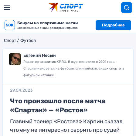
Бонусы на спортивные матчи
50K
Подробнее
Эксклюзивные акции, розыгрыши призов
Спорт
Футбол
Евгений Несын
Редактор-аналитик KP.RU. В журналистике с 2001 года.
Специализируется на футболе, олимпийских видах спорта и
фигурном катании.
29.04.2023
Что произошло после матча
«Спартак» — «Ростов»
Главный тренер «Ростова» Карпин сказал,
что ему не интересно говорить про судей