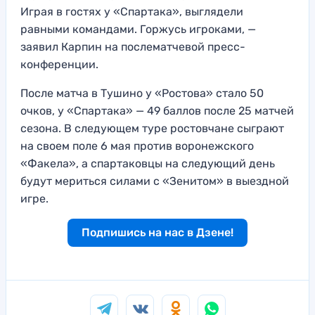
Играя в гостях у «Спартака», выглядели
равными командами. Горжусь игроками, —
заявил Карпин на послематчевой пресс-
конференции.
После матча в Тушино у «Ростова» стало 50
очков, у «Спартака» — 49 баллов после 25 матчей
сезона. В следующем туре ростовчане сыграют
на своем поле 6 мая против воронежского
«Факела», а спартаковцы на следующий день
будут мериться силами с «Зенитом» в выездной
игре.
Подпишись на нас в Дзене!