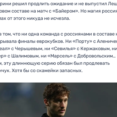
рини решил продлить ожидание и не выпустил Леш
овом составе на матч с «Байером». Но магия росси
ах от этого никуда не исчезла.
в том, что ни одна команда с россиянами в составе 
рывала финалы еврокубков. Ни «Порту» с Алениче
еал» с Черышевым, ни «Севилья» с Кержаковым, н
р» с Шалимовым, ни «Марсель» с Добровольским…
, эту длиннющую серию обязан был продлевать
чук. Хотя бы со скамейки запасных.