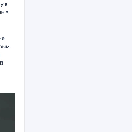
у в
ян в
не
вым,
и
 В