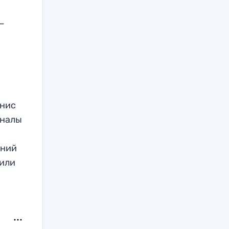
—
енис
иналы
дний
дили