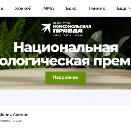
ие
Хоккей
MMA
Бокс
Теннис
Еще
Денис Акинин
Корреспондент