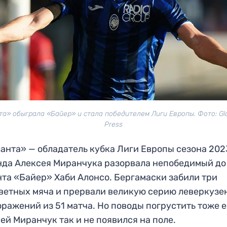
а» обыграла «Байер» и стала победителем Лиги Европы. Фото: Gl
Press
анта» — обладатель кубка Лиги Европы сезона 202
да Алексея Миранчука разорвала непобедимый до
та «Байер» Хаби Алонсо. Бергамаски забили три
ветных мяча и прервали великую серию леверкузе
оражений из 51 матча. Но поводы погрустить тоже е
ей Миранчук так и не появился на поле.