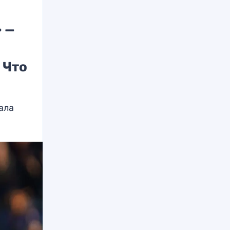
 —
 Что
ала