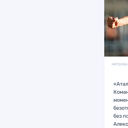
«Аталант
«Атал
Коман
момен
безот
без п
Алекс