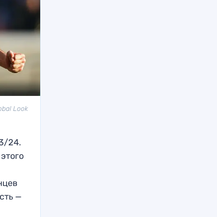
obal Look
3/24.
 этого
нцев
сть —