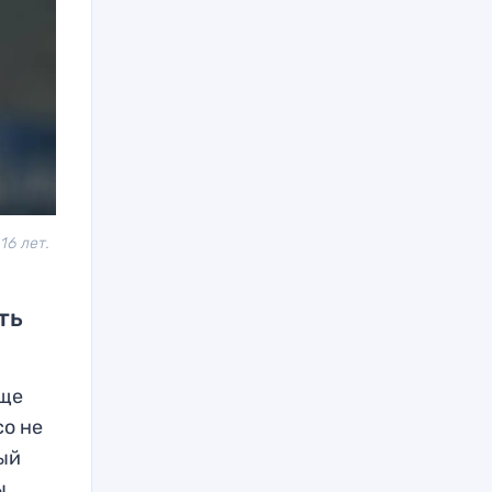
16 лет.
ть
еще
со не
ный
ы