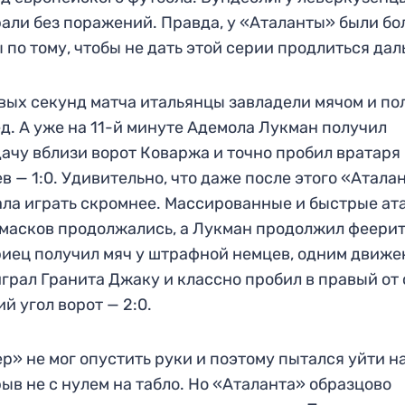
али без поражений. Правда, у «Аталанты» были б
 по тому, чтобы не дать этой серии продлиться да
вых секунд матча итальянцы завладели мячом и по
д. А уже на 11-й минуте Адемола Лукман получил
ачу вблизи ворот Коваржа и точно пробил вратаря
в — 1:0. Удивительно, что даже после этого «Атала
ала играть скромнее. Массированные и быстрые ат
масков продолжались, а Лукман продолжил феерит
иец получил мяч у штрафной немцев, одним движ
грал Гранита Джаку и классно пробил в правый от 
й угол ворот — 2:0.
р» не мог опустить руки и поэтому пытался уйти н
ыв не с нулем на табло. Но «Аталанта» образцово