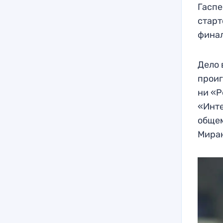
Гаспе
старт
финал
Дело 
проиг
ни «Р
«Инте
общем
Миран