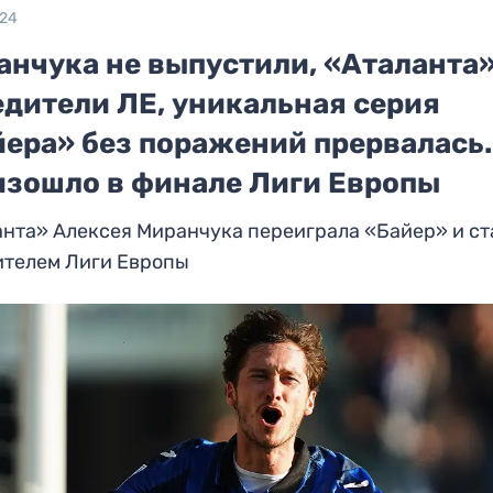
024
анчука не выпустили, «Аталанта»
едители ЛЕ, уникальная серия
йера» без поражений прервалась.
изошло в финале Лиги Европы
нта» Алексея Миранчука переиграла «Байер» и ст
ителем Лиги Европы