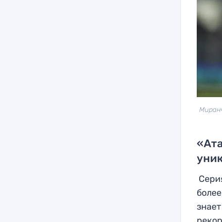
Миранч
«Ата
уни
Серия
более
знает
рекор