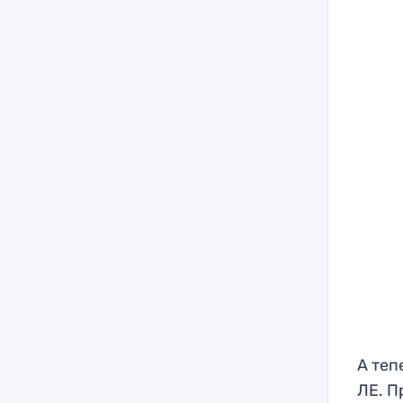
А теп
ЛЕ. П