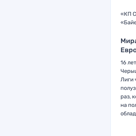
«КП С
«Байе
Мира
Евр
16 ле
Черыш
Лиги 
полуз
раз, 
на по
облад