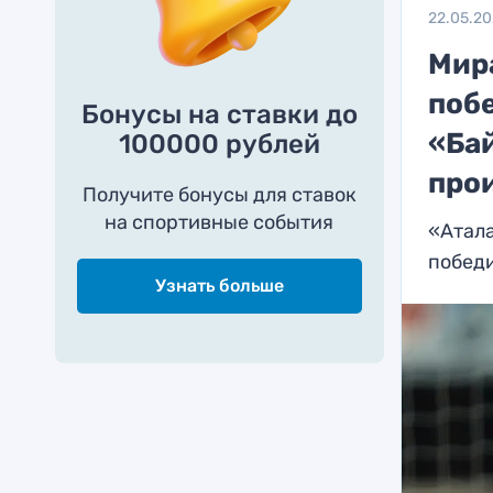
22.05.2
Мир
поб
Бонусы на ставки до
«Ба
100000 рублей
про
Получите бонусы для ставок
на спортивные события
«Атала
побед
Узнать больше