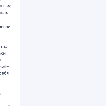
ольшие
льше.
лезли
нта»
аки
ь.
ением
себя
а