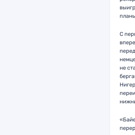
выигр
планы
С пер
впере
перед
немце
не ст
берга
Нигер
переи
нижни
«Байе
перер