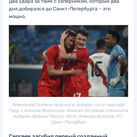
Два удара за тайм с соперником, который два
дня добирался до Санкт-Петербурга – это
мощно.
Александр Головин получил в подарок гол от вратаря
Перу и Алексея Миранчука. Алексей Батраков становится
лидером сборной России. Фото: Алексей Булатов, КП-
Санкт-Петербург
Сергеев загубил первый созданный