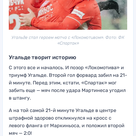
Угальде стал героем матча с «Локомотивом». Фото: ФК
«Спартак»
Угальде творит историю
С этого все и началось. И позор «Локомотива» и
триумф Угальде. Второй гол форвард забил на 21-
й минуте. Перед этим, кстати, «Спартак» мог
забить еще — мяч после удара Мартинеса угодил
в штангу.
А на той самой 21-й минуте Угальде в центре
штрафной здорово откликнулся на кросс с
левого фланга от Маркиньоса, и положил второй
мяч — 2:0!