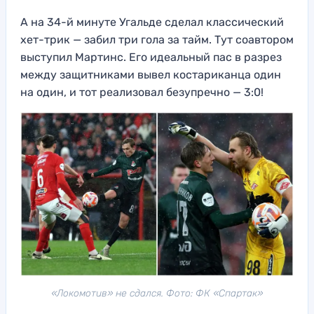
А на 34-й минуте Угальде сделал классический
хет-трик — забил три гола за тайм. Тут соавтором
выступил Мартинс. Его идеальный пас в разрез
между защитниками вывел костариканца один
на один, и тот реализовал безупречно — 3:0!
«Локомотив» не сдался. Фото: ФК «Спартак»