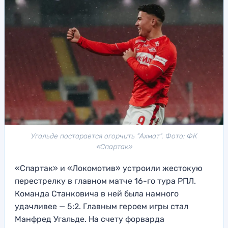
Угальде постарается огорчить "Ахмат". Фото: ФК
«Спартак»
«Спартак» и «Локомотив» устроили жестокую
перестрелку в главном матче 16-го тура РПЛ.
Команда Станковича в ней была намного
удачливее — 5:2. Главным героем игры стал
Манфред Угальде. На счету форварда