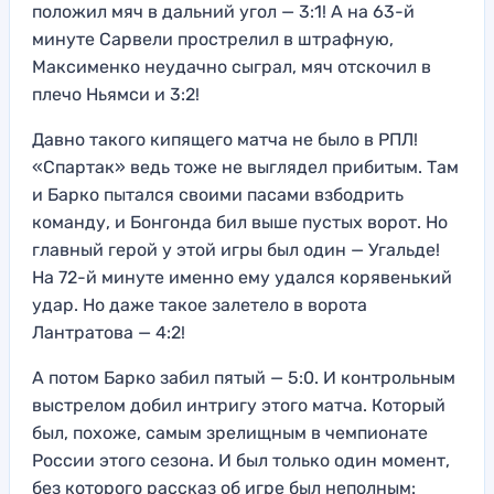
положил мяч в дальний угол — 3:1! А на 63-й
минуте Сарвели прострелил в штрафную,
Максименко неудачно сыграл, мяч отскочил в
плечо Ньямси и 3:2!
Давно такого кипящего матча не было в РПЛ!
«Спартак» ведь тоже не выглядел прибитым. Там
и Барко пытался своими пасами взбодрить
команду, и Бонгонда бил выше пустых ворот. Но
главный герой у этой игры был один — Угальде!
На 72-й минуте именно ему удался корявенький
удар. Но даже такое залетело в ворота
Лантратова — 4:2!
А потом Барко забил пятый — 5:0. И контрольным
выстрелом добил интригу этого матча. Который
был, похоже, самым зрелищным в чемпионате
России этого сезона. И был только один момент,
без которого рассказ об игре был неполным: