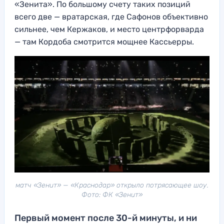
«Зенита». По большому счету таких позиций
всего две — вратарская, где Сафонов объективно
сильнее, чем Кержаков, и место центрфорварда
— там Кордоба смотрится мощнее Кассьерры.
матч «Зенит» — «Краснодар» открыло потрясающее шоу.
Фото: ФК «Зенит»
Первый момент после 30-й минуты, и ни