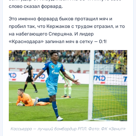
слово сказал форвард.
Это именно форвард быков протащил мяч и
пробил так, что Кержаков с трудом отразил, и то
на набегающего Сперцяна. И лидер
«Краснодара» запинал мяч в сетку — 0:1!
Кассьерра — лучший бомбардир РПЛ. Фото: ФК «Зенит»