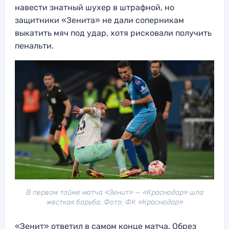
навести знатный шухер в штрафной, но
защитники «Зенита» не дали соперникам
выкатить мяч под удар, хотя рисковали получить
пенальти.
В первом тайме матча «Зенит» — «Краснодар» шла
жесткая борьба. Фото: ФК «Краснодар»
«Зенит» ответил в самом конце матча. Обрез