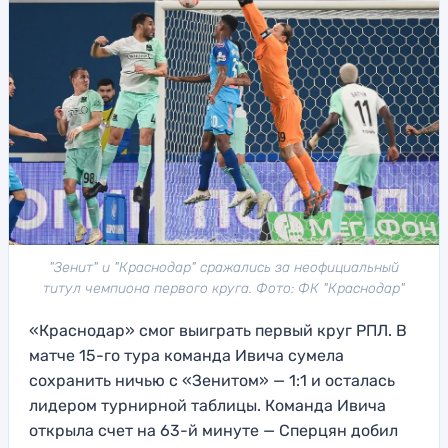
"Зенит" и "Краснодар" сражались за неофициальный
титул чемпиона первого круга. Фото: ФК "Краснодар"
«Краснодар» смог выиграть первый круг РПЛ. В
матче 15-го тура команда Ивича сумела
сохранить ничью с «Зенитом» — 1:1 и осталась
лидером турнирной таблицы. Команда Ивича
открыла счет на 63-й минуте — Сперцян добил