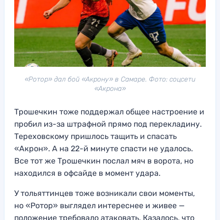
«Ротор» дал бой «Акрону» в Самаре. Фото: соцсети
«Акрона»
Трошечкин тоже поддержал общее настроение и
пробил из-за штрафной прямо под перекладину.
Тереховскому пришлось тащить и спасать
«Акрон». А на 22-й минуте спасти не удалось.
Все тот же Трошечкин послал мяч в ворота, но
находился в офсайде в момент удара.
У тольяттинцев тоже возникали свои моменты,
но «Ротор» выглядел интереснее и живее —
положение требовало атаковать. Казалось, что