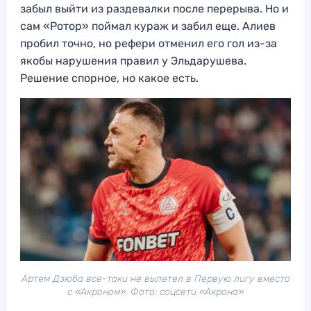
забыл выйти из раздевалки после перерыва. Но и
сам «Ротор» поймал кураж и забил еще. Алиев
пробил точно, но рефери отменил его гол из-за
якобы нарушения правил у Эльдарушева.
Решение спорное, но какое есть.
Артем Дзюба все-таки не вылетел в Первую лигу вместо
с «Акроном». Фото: соцсети «Акрона»