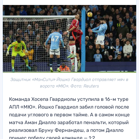
Защитник «МанСити» Йошко Гвардиол отправляет мяч в
ворота «МЮ». Фото: Reuters
Команда Хосепа Гвардиолы уступила в 16-м туре
АПЛ «МЮ». Йошко Гвардиол забил головой после
подачи углового в первом тайме. А в самом конце
матча Аман Диалло заработал пенальти, который
реализовал Бруну Фернандеш, а потом Диалло
принес победу своей команде — 1:2.