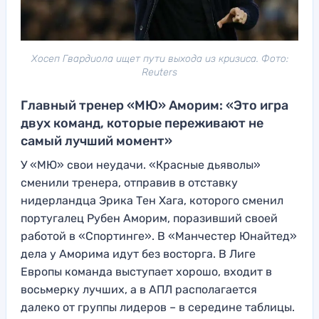
Хосеп Гвардиола ищет пути выхода из кризиса. Фото:
Reuters
Главный тренер «МЮ» Аморим: «Это игра
двух команд, которые переживают не
самый лучший момент»
У «МЮ» свои неудачи. «Красные дьяволы»
сменили тренера, отправив в отставку
нидерландца Эрика Тен Хага, которого сменил
португалец Рубен Аморим, поразивший своей
работой в «Спортинге». В «Манчестер Юнайтед»
дела у Аморима идут без восторга. В Лиге
Европы команда выступает хорошо, входит в
восьмерку лучших, а в АПЛ располагается
далеко от группы лидеров – в середине таблицы.