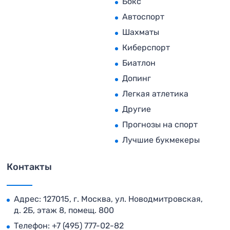
Бокс
Автоспорт
Шахматы
Киберспорт
Биатлон
Допинг
Легкая атлетика
Другие
Прогнозы на спорт
Лучшие букмекеры
Контакты
Адрес: 127015, г. Москва, ул. Новодмитровская,
д. 2Б, этаж 8, помещ. 800
Телефон:
+7 (495) 777-02-82