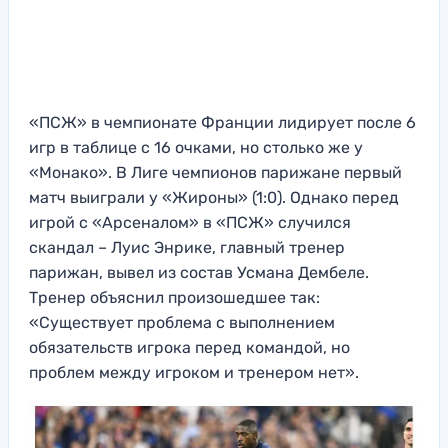
«ПСЖ» в чемпионате Франции лидирует после 6
игр в таблице с 16 очками, но столько же у
«Монако». В Лиге чемпионов парижане первый
матч выиграли у «Жироны» (1:0). Однако перед
игрой с «Арсеналом» в «ПСЖ» случился
скандал – Луис Энрике, главный тренер
парижан, вывел из состав Усмана Дембеле.
Тренер объяснил произошедшее так:
«Существует проблема с выполнением
обязательств игрока перед командой, но
проблем между игроком и тренером нет».