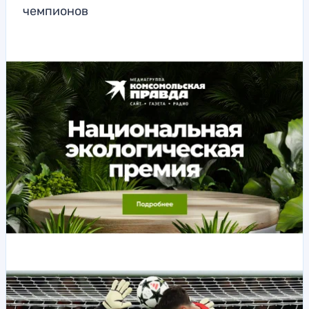
чемпионов