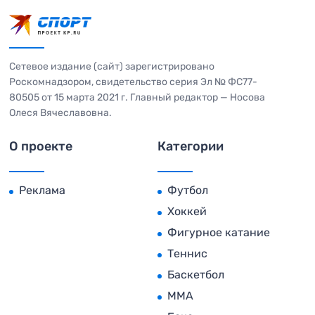
Сетевое издание (сайт) зарегистрировано
Роскомнадзором, свидетельство серия Эл № ФС77-
80505 от 15 марта 2021 г. Главный редактор — Носова
Олеся Вячеславовна.
О проекте
Категории
Реклама
Футбол
Хоккей
Фигурное катание
Теннис
Баскетбол
MMA