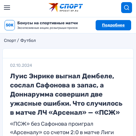
Бонусы на спортивные матчи
50K
Подробнее
Эксклюзивные акции, розыгрыши призов
Спорт
Футбол
02.10.2024
Луис Энрике выгнал Дембеле,
сослал Сафонова в запас, а
Доннарумма совершил две
ужасные ошибки. Что случилось
в матче ЛЧ «Арсенал» — «ПСЖ»
«ПСЖ» без Сафонова проиграл
«Арсеналу» со счетом 2:0 в матче Лиги