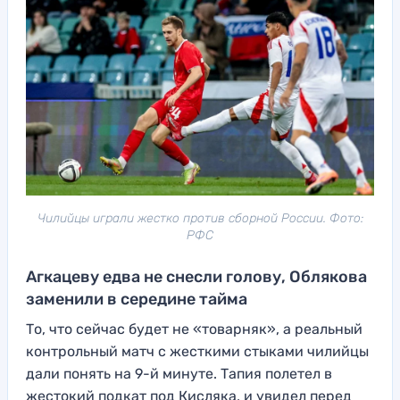
Чилийцы играли жестко против сборной России. Фото:
РФС
Агкацеву едва не снесли голову, Облякова
заменили в середине тайма
То, что сейчас будет не «товарняк», а реальный
контрольный матч с жесткими стыками чилийцы
дали понять на 9-й минуте. Тапия полетел в
жестокий подкат под Кисляка, и увидел перед