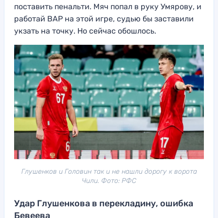
поставить пенальти. Мяч попал в руку Умярову, и
работай ВАР на этой игре, судью бы заставили
укзать на точку. Но сейчас обошлось.
Глушенков и Головин так и не нашли дорогу к ворота
Чили. Фото: РФС
Удар Глушенкова в перекладину, ошибка
Бевеева