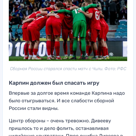
Сборная России старался спасти матч с Чили. Фото: РФС
Карпин должен был спасать игру
Впервые за долгое время команде Карпина надо
было отыгрываться. И все слабости сборной
России стали видны.
Центр обороны – очень тревожно. Дивееву
пришлось то и дело фолить, останавливая
чилийские контратаки. Плюс ошибка Дивеева в