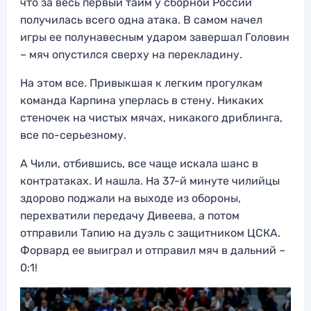
что за весь первый тайм у сборной России
получилась всего одна атака. В самом начел
игры ее полунавесным ударом завершал Головин
– мяч опустился сверху на перекладину.
На этом все. Привыкшая к легким прогулкам
команда Карпина уперлась в стену. Никаких
стеночек на чистых мячах, никакого дриблинга,
все по-серьезному.
А Чили, отбившись, все чаще искала шанс в
контратаках. И нашла. На 37-й минуте чилийцы
здорово поджали на выходе из обороны,
перехватили передачу Дивеева, а потом
отправили Тапию на дуэль с защитником ЦСКА.
Форвард ее выиграл и отправил мяч в дальний –
0:1!