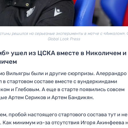
стини решился на серьезные эксперименты в матче с «Амкалом». 
Global Look Press
б» ушел из ЦСКА вместе в Николичем и
ничем
о Вильягры были и другие сюрпризы. Алеррандро
 в стартовом составе вместе с вундеркиндами
ком и Глебовым. А еще в старте появились совсем
ые Артем Сериков и Артем Бандикян.
ем, пробой настоящего стартового состава тут и не
. Как минимум из-за отсутствия Игоря Акинфеева 