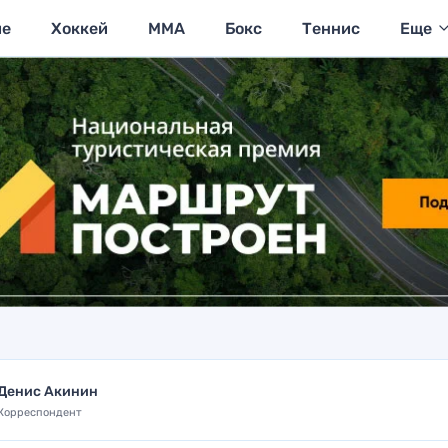
ие
Хоккей
MMA
Бокс
Теннис
Еще
Денис Акинин
Корреспондент