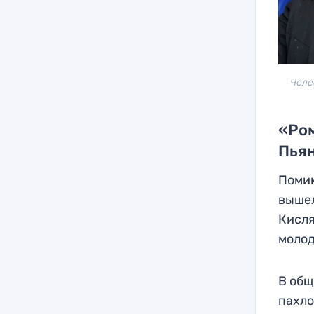
Челе
«Ром
Пья
Помим
вышел
Кисля
молод
В общ
пахло