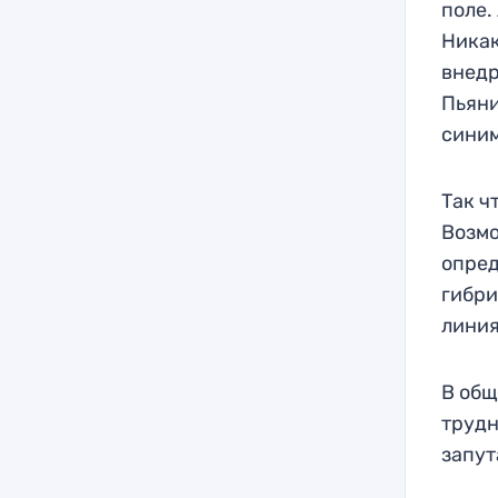
поле.
Никак
внедр
Пьяни
синим
Так ч
Возмо
опред
гибри
линия
В общ
трудн
запут