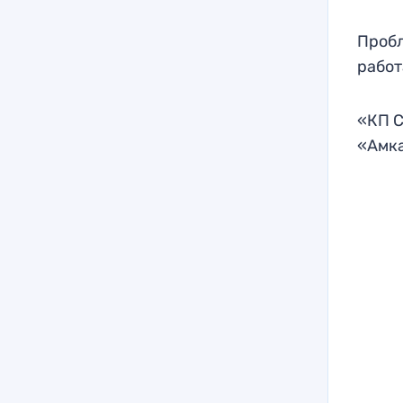
Пробл
работ
«КП С
«Амк