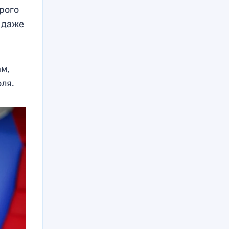
рого
л даже
м,
оля.