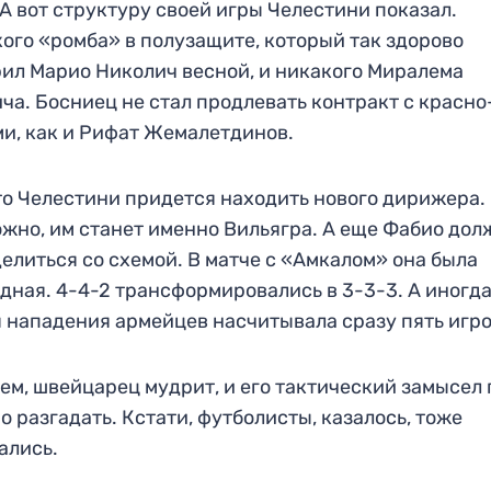
 А вот структуру своей игры Челестини показал.
ого «ромба» в полузащите, который так здорово
ил Марио Николич весной, и никакого Миралема
ча. Босниец не стал продлевать контракт с красно
и, как и Рифат Жемалетдинов.
то Челестини придется находить нового дирижера.
жно, им станет именно Вильягра. А еще Фабио дол
елиться со схемой. В матче с «Амкалом» она была
дная. 4-4-2 трансформировались в 3-3-3. А иногд
 нападения армейцев насчитывала сразу пять игр
ем, швейцарец мудрит, и его тактический замысел 
о разгадать. Кстати, футболисты, казалось, тоже
ались.