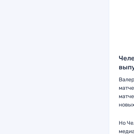
Челе
вып
Валер
матче
матче
новых
Но Че
медиа