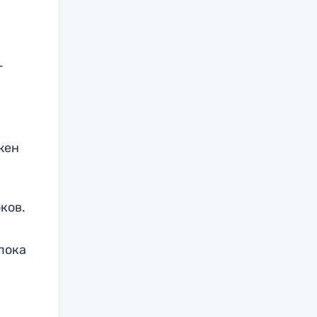
-
жен
а
оков.
пока