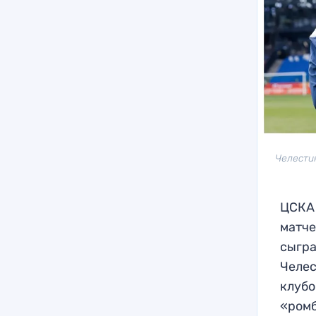
Челести
ЦСКА 
матче
сыгра
Челес
клубо
«ромб