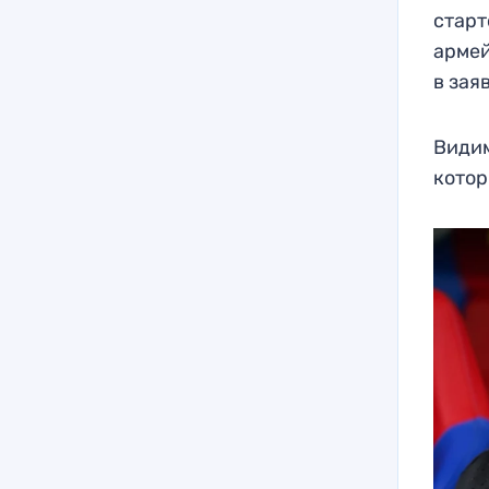
старт
армей
в зая
Видим
котор