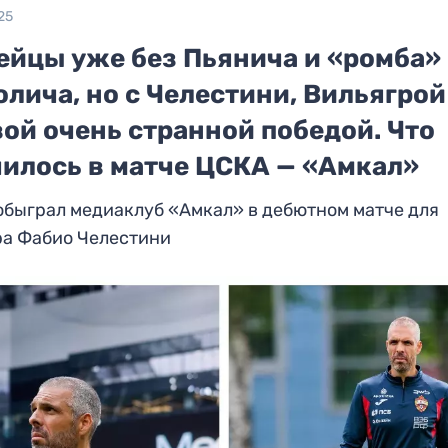
25
ейцы уже без Пьянича и «ромба»
лича, но с Челестини, Вильягрой
ой очень странной победой. Что
чилось в матче ЦСКА — «Амкал»
обыграл медиаклуб «Амкал» в дебютном матче для
ра Фабио Челестини