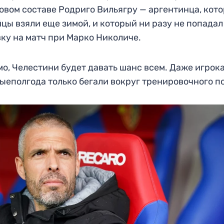
овом составе Родриго Вильягру — аргентинца, кото
цы взяли еще зимой, и который ни разу не попада
вку на матч при Марко Николиче.
о, Челестини будет давать шанс всем. Даже игрока
ыеполгода только бегали вокруг тренировочного п