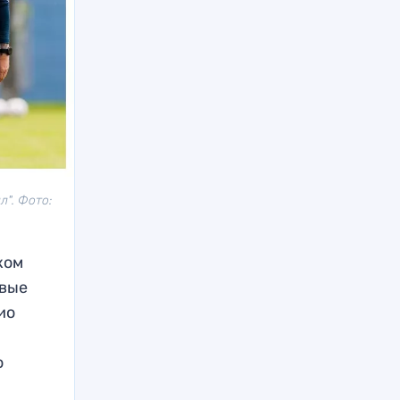
". Фото:
ком
рвые
ио
о