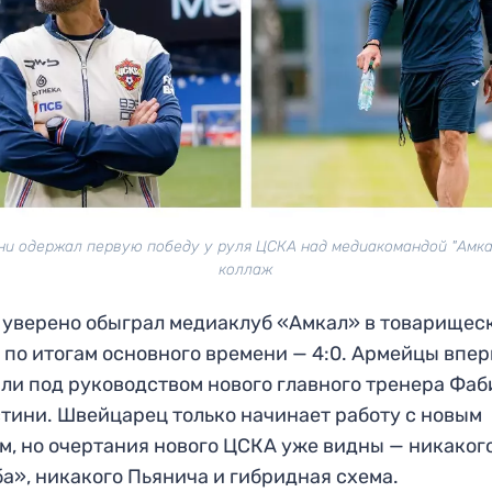
ни одержал первую победу у руля ЦСКА над медиакомандой "Амкал
коллаж
уверено обыграл медиаклуб «Амкал» в товарищес
 по итогам основного времени — 4:0. Армейцы впе
ли под руководством нового главного тренера Фаб
тини. Швейцарец только начинает работу с новым
м, но очертания нового ЦСКА уже видны — никаког
а», никакого Пьянича и гибридная схема.