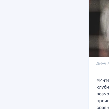
Дубль 
«Инте
клубн
возмо
проиг
сравн