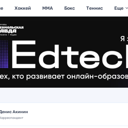
ие
Хоккей
MMA
Бокс
Теннис
Еще
Денис Акинин
Корреспондент