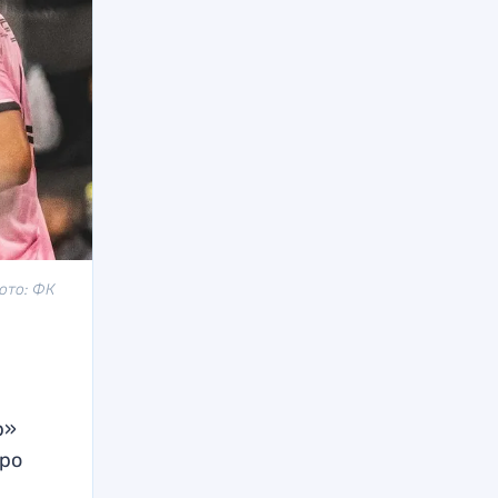
ото: ФК
р»
тро