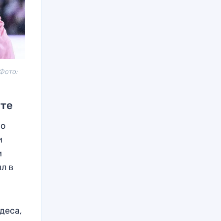
Фото:
уте
но
и
и
ил в
деса,