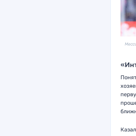
Месс
«Инт
Понят
хозяе
перву
проше
ближн
Казал