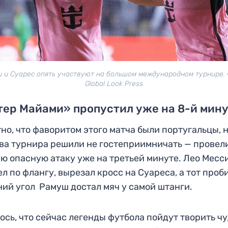
и и Суарес опять участвуют на большом международном турнире. 
Global Look Press
ер Майами» пропустил уже на 8-й мин
но, что фаворитом этого матча были португальцы, 
ва турнира решили не гостеприимничать — провел
ю опасную атаку уже на третьей минуте. Лео Месс
л по флангу, вырезал кросс на Суареса, а тот проб
ий угол Рамуш достал мяч у самой штанги.
ось, что сейчас легенды футбола пойдут творить чу