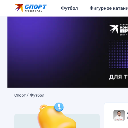
Футбол
Фигурное катан
Спорт
Футбол