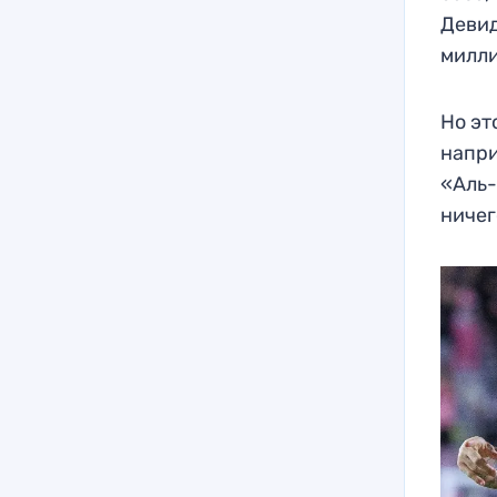
Девид
милли
Но эт
напри
«Аль-
ничег