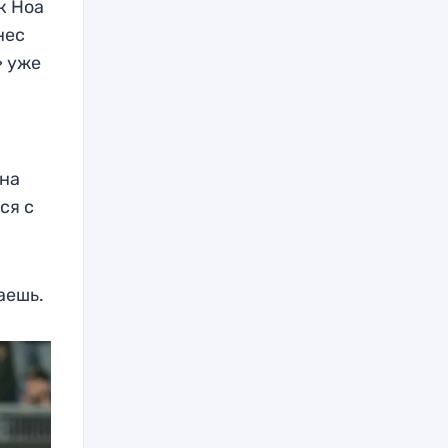
к Ноа
нес
» уже
 на
ся с
лаешь.