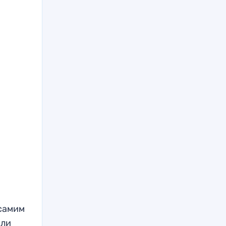
 самим
 ли