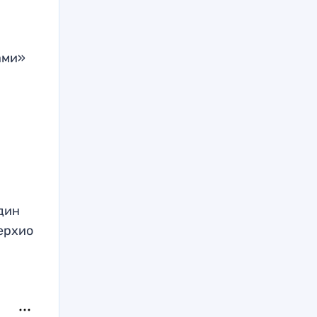
.
ами»
один
Серхио