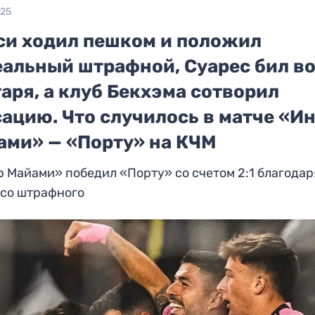
025
си ходил пешком и положил
еальный штрафной, Суарес бил в
аря, а клуб Бекхэма сотворил
ацию. Что случилось в матче «И
ами» — «Порту» на КЧМ
 Майами» победил «Порту» со счетом 2:1 благодар
 со штрафного