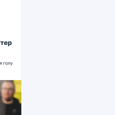
о
нтер
я голу