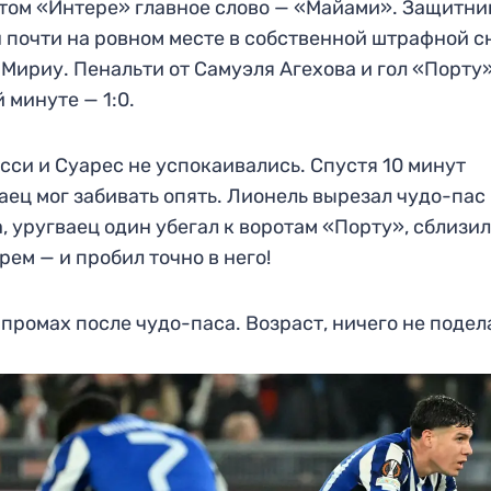
этом «Интере» главное слово — «Майами». Защитни
 почти на ровном месте в собственной штрафной с
Мириу. Пенальти от Самуэля Агехова и гол «Порту
й минуте — 1:0.
сси и Суарес не успокаивались. Спустя 10 минут
аец мог забивать опять. Лионель вырезал чудо-пас
, уругваец один убегал к воротам «Порту», сблизил
рем — и пробил точно в него!
промах после чудо-паса. Возраст, ничего не поде