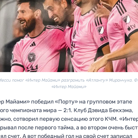
Месси помог «Интер Майами» разгромить «Атланту» Миранчука. Ф
«Интер Майами»
р Майами» победил «Порту» на групповом этапе
ого чемпионата мира — 2:1. Клуб Дэвида Бекхэма,
жно, сотворил первую сенсацию этого КЧМ. «Инте
рывал после первого тайма, а во втором очень быс
ял счет. А вот победный гол на свой счет записал