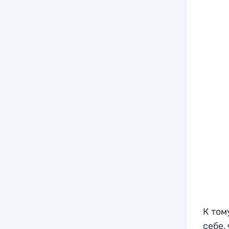
К том
себе,