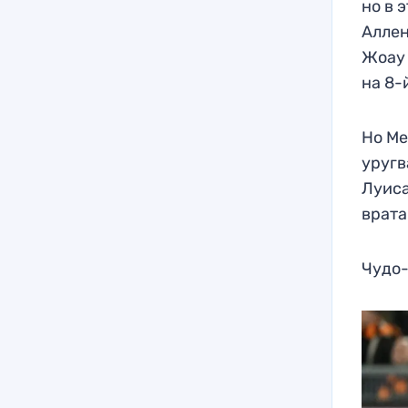
но в 
Аллен
Жоау 
на 8-
Но Ме
уругв
Луиса
врата
Чудо-