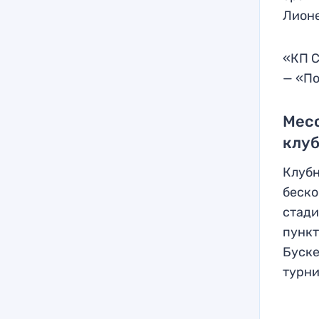
Лионе
«КП С
— «По
Месс
клу
Клубн
беско
стади
пункт
Буске
турни