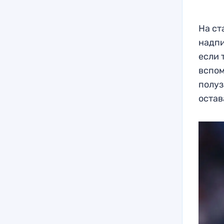
На ст
надпи
если 
вспом
полуз
остав