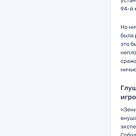
устан
94-й 
Но ни
была 
это б
непло
сража
ничью
Глуш
игр
«Зени
внуша
экспе
Собол