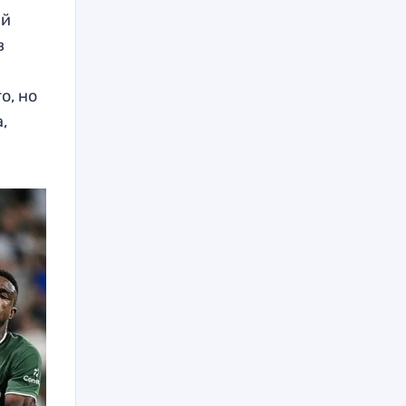
-й
в
м
о, но
,