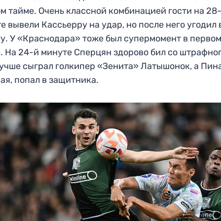
м тайме. Очень классной комбинацией гости на 28
е вывели Кассьерру на удар, но после него угодил 
у. У «Краснодара» тоже был супермомент в перво
. На 24-й минуте Сперцян здорово бил со штрафног
учше сыграл голкипер «Зенита» Латышонок, а Пина
ая, попал в защитника.