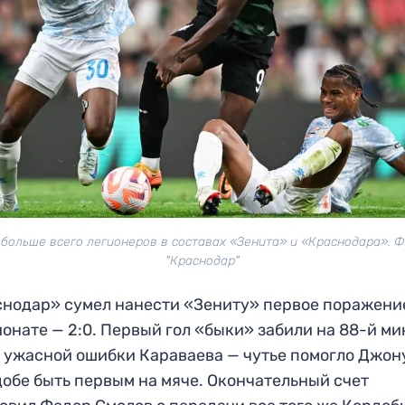
 больше всего легионеров в составах «Зенита» и «Краснодара». Ф
"Краснодар"
нодар» сумел нанести «Зениту» первое поражени
онате — 2:0. Первый гол «быки» забили на 88-й ми
 ужасной ошибки Караваева — чутье помогло Джон
обе быть первым на мяче. Окончательный счет