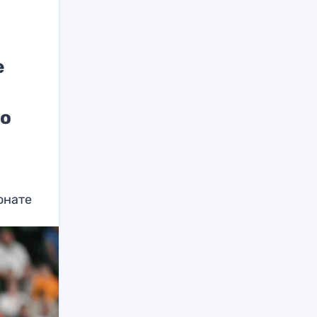
е
то
онате