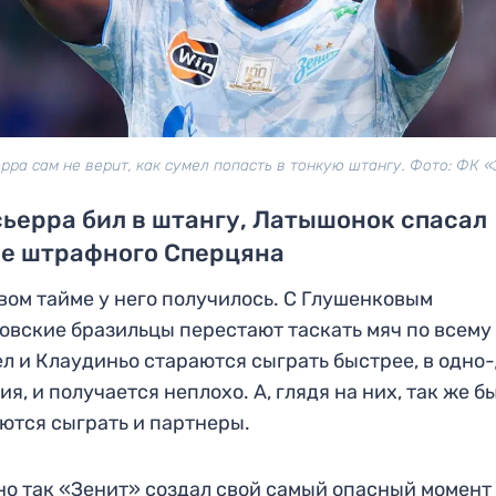
рра сам не верит, как сумел попасть в тонкую штангу. Фото: ФК 
ьерра бил в штангу, Латышонок спасал
ле штрафного Сперцяна
вом тайме у него получилось. С Глушенковым
овские бразильцы перестают таскать мяч по всему
л и Клаудиньо стараются сыграть быстрее, в одно
ия, и получается неплохо. А, глядя на них, так же б
ются сыграть и партнеры.
о так «Зенит» создал свой самый опасный момент