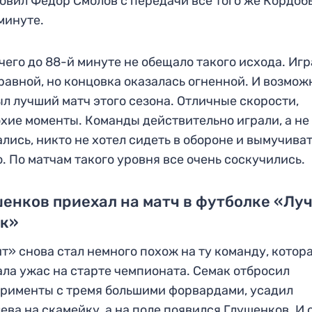
овил Федор Смолов с передачи все того же Кордоб
минуте.
чего до 88-й минуте не обещало такого исхода. Игр
равной, но концовка оказалась огненной. И возмож
ыл лучший матч этого сезона. Отличные скорости,
хие моменты. Команды действительно играли, а не
лись, никто не хотел сидеть в обороне и вымучива
. По матчам такого уровня все очень соскучились.
енков приехал на матч в футболке «Лу
ок»
т» снова стал немного похож на ту команду, котор
ла ужас на старте чемпионата. Семак отбросил
рименты с тремя большими форвардами, усадил
ева на скамейку, а на поле появился Глушенков. И 