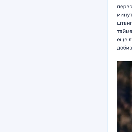
перво
минут
штанг
тайме
еще л
добив