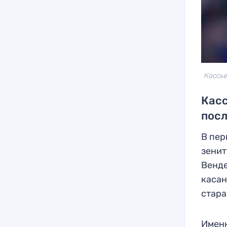
Кассье
Касс
пос
В пер
зенит
Венде
касан
стара
Именн