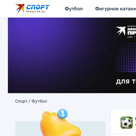
Футбол
Фигурное катан
Спорт
Футбол