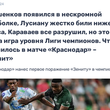
024
шенков появился в нескромной
болке, Лусиану жестко били ниж
а, Караваев все разрушил, но это
 игра уровня Лиги чемпионов. Ч
илось в матче «Краснодар» –
нит»
нодар» нанес первое поражение «Зениту» в чемпи