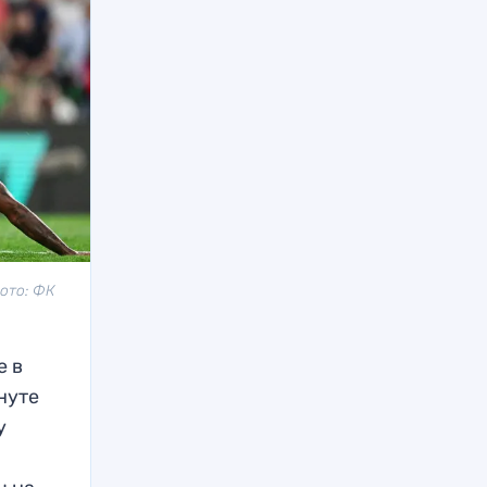
ото: ФК
е в
нуте
у