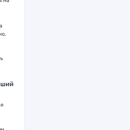
ы на
а
но,
ть
чший
ая
он