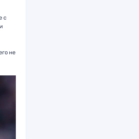
е с
и
его не