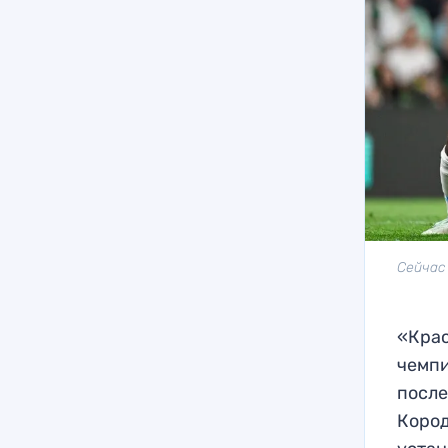
Сейчас
«Крас
чемпи
после
Кород