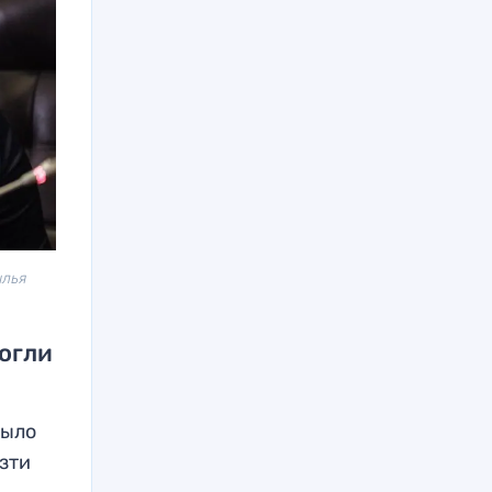
ылья
огли
было
езти