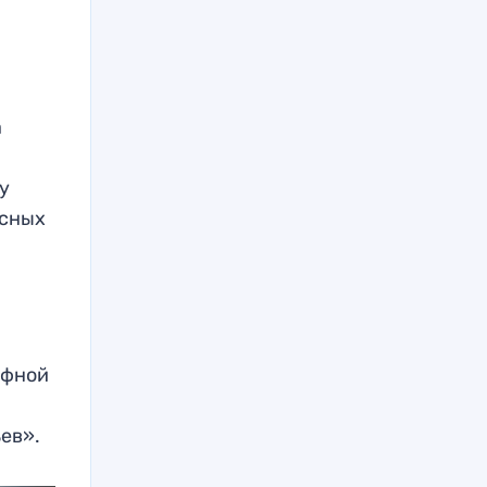
а
у
асных
афной
ьев».