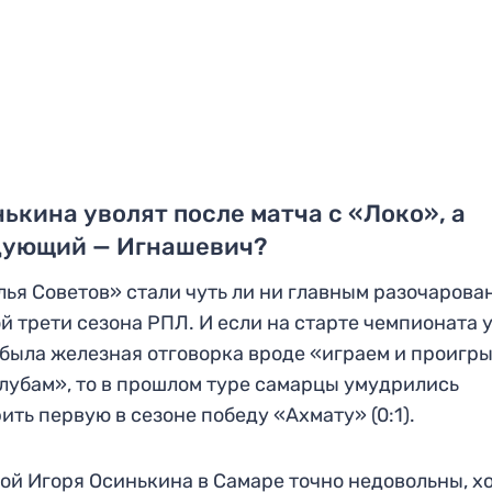
ькина уволят после матча с «Локо», а
дующий — Игнашевич?
ья Советов» стали чуть ли ни главным разочарова
й трети сезона РПЛ. И если на старте чемпионата 
была железная отговорка вроде «играем и проигр
лубам», то в прошлом туре самарцы умудрились
ить первую в сезоне победу «Ахмату» (0:1).
ой Игоря Осинькина в Самаре точно недовольны, хо