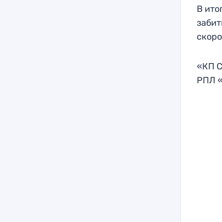
В ито
забит
скоро
«КП С
РПЛ «