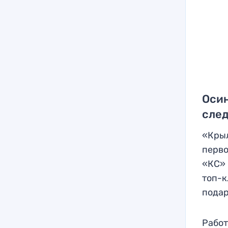
Осин
сле
«Крыл
перво
«КС» 
топ-к
подар
Работ