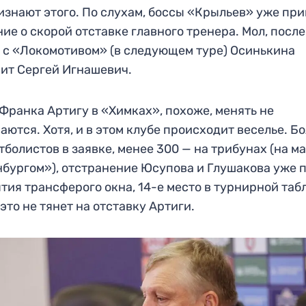
изнают этого. По слухам, боссы «Крыльев» уже пр
ие о скорой отставке главного тренера. Мол, после
 с «Локомотивом» (в следующем туре) Осинькина
ит Сергей Игнашевич.
 Франка Артигу в «Химках», похоже, менять не
аются. Хотя, и в этом клубе происходит веселье. Б
тболистов в заявке, менее 300 — на трибунах (на ма
бургом»), отстранение Юсупова и Глушакова уже 
тия трансферого окна, 14-е место в турнирной таб
 это не тянет на отставку Артиги.