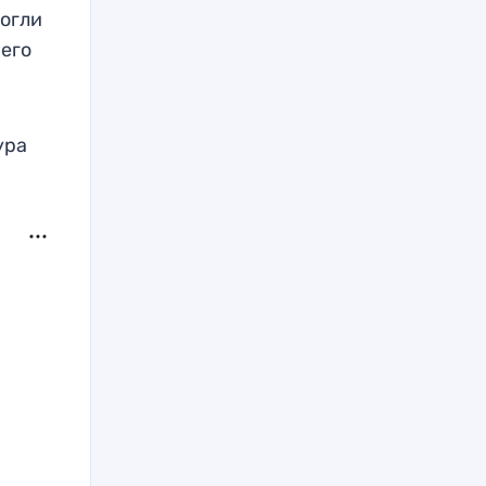
могли
 его
ура