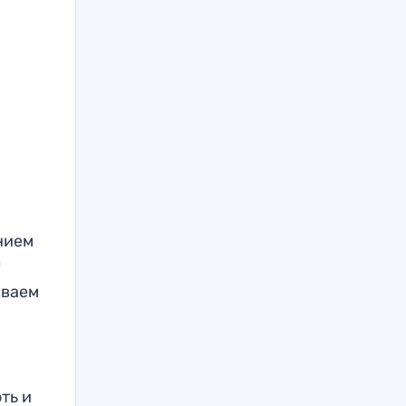
нием
у
ываем
ть и