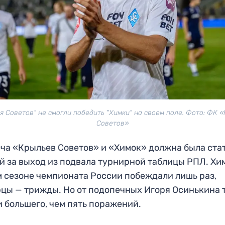
я Советов" не смогли победить "Химки" на своем поле. Фото: ФК 
Советов»
ча «Крыльев Советов» и «Химок» должна была ста
й за выход из подвала турнирной таблицы РПЛ. Хи
м сезоне чемпионата России побеждали лишь раз,
цы — трижды. Но от подопечных Игоря Осинькина 
 большего, чем пять поражений.