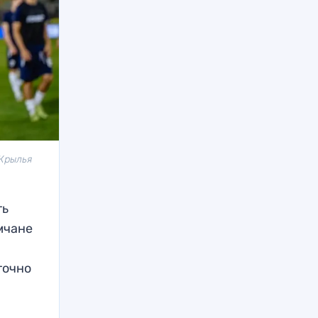
«Крылья
ть
мчане
точно