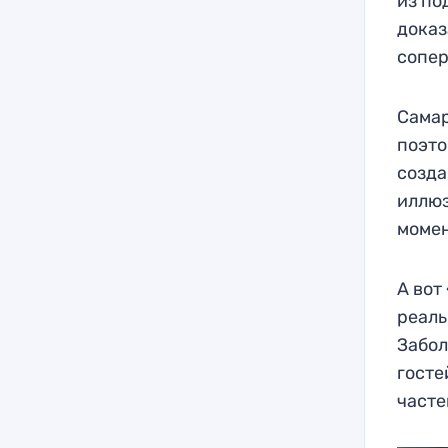
из по
доказ
сопе
Самар
поэто
созда
иллюз
момен
А вот
реаль
Забол
госте
часте