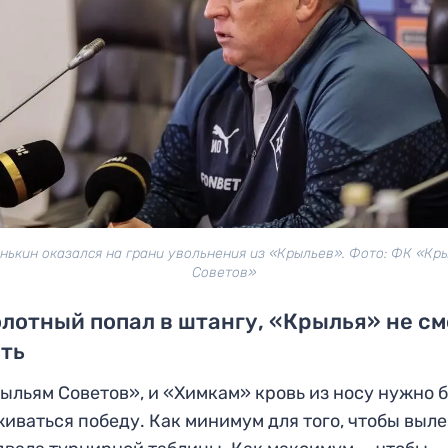
нькин оказался на грани увольнения из «Крыльев». Фото: ФК «Кр
Советов»
лотный попал в штангу, «Крылья» не см
ить
ыльям Советов», и «Химкам» кровь из носу нужно 
иваться победу. Как минимум для того, чтобы выл