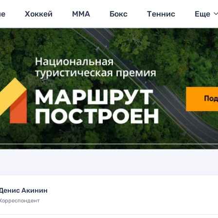
ие
Хоккей
MMA
Бокс
Теннис
Еще
Денис Акинин
Корреспондент