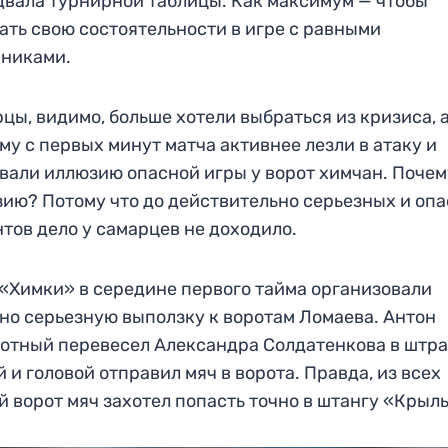
двала турнирной таблицы. Как максимум — чтобы
ать свою состоятельности в игре с равными
рниками.
цы, видимо, больше хотели выбраться из кризиса, 
му с первых минут матча активнее лезли в атаку и
вали иллюзию опасной игры у ворот химчан. Почем
ию? Потому что до действительно серьезных и оп
тов дело у самарцев не доходило.
 «Химки» в середине первого тайма организовали
но серьезную выползку к воротам Ломаева. Антон
отный перевесел Александра Солдатенкова в штр
й и головой отправил мяч в ворота. Правда, из всех
й ворот мяч захотел попасть точно в штангу «Крыл