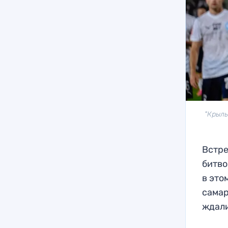
"Крыль
Встре
битво
в это
самар
ждали