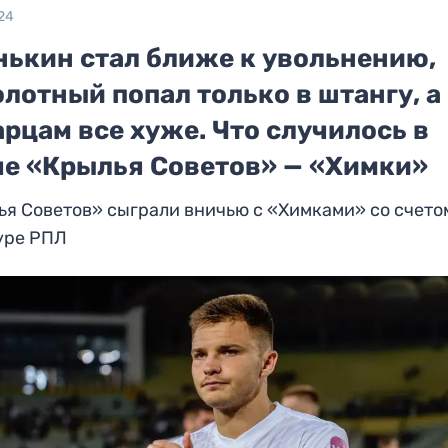
24
нькин стал ближе к увольнению,
лотный попал только в штангу, а
рцам все хуже. Что случилось в
че «Крылья Советов» — «Химки»
я Советов» сыграли вничью с «Химками» со счетом
уре РПЛ