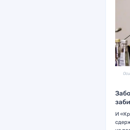
Оси
Забо
заб
И «Кр
сдерж