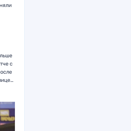
иняли
ольше
тче с
после
лице…