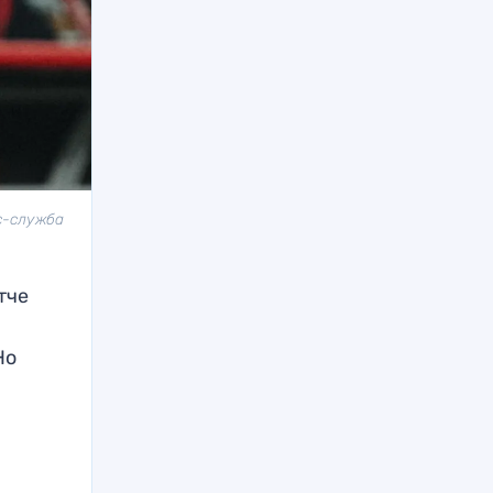
сс-служба
тче
Но