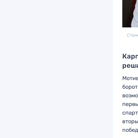
Стан
Карп
реш
Мотив
борот
возмо
первы
спарт
вторы
побед