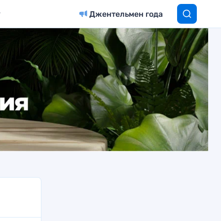
Джентельмен года