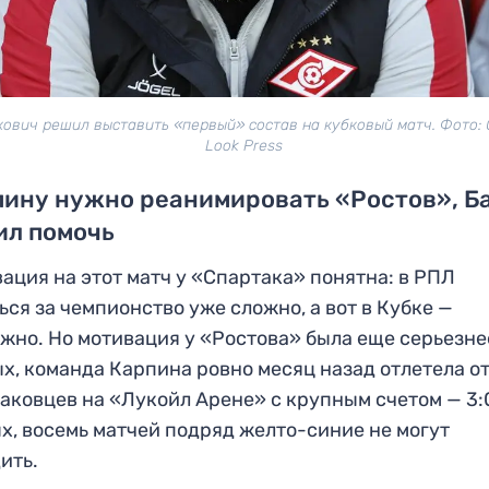
кович решил выставить «первый» состав на кубковый матч. Фото: G
Look Press
ину нужно реанимировать «Ростов», Б
ил помочь
ация на этот матч у «Спартака» понятна: в РПЛ
ься за чемпионство уже сложно, а вот в Кубке —
жно. Но мотивация у «Ростова» была еще серьезне
х, команда Карпина ровно месяц назад отлетела о
аковцев на «Лукойл Арене» с крупным счетом — 3:0
х, восемь матчей подряд желто-синие не могут
ить.