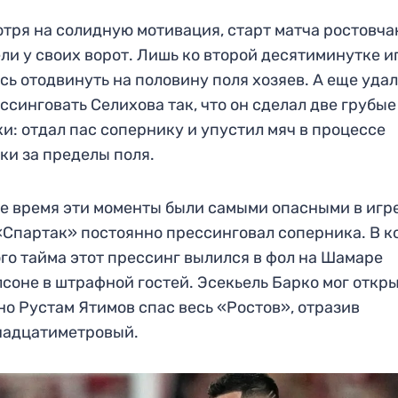
тря на солидную мотивация, старт матча ростовча
ли у своих ворот. Лишь ко второй десятиминутке и
сь отодвинуть на половину поля хозяев. А еще уда
ссинговать Селихова так, что он сделал две грубые
и: отдал пас сопернику и упустил мяч в процессе
ки за пределы поля.
е время эти моменты были самыми опасными в игре
«Спартак» постоянно прессинговал соперника. В к
го тайма этот прессинг вылился в фол на Шамаре
соне в штрафной гостей. Эсекьель Барко мог откр
 но Рустам Ятимов спас весь «Ростов», отразив
надцатиметровый.