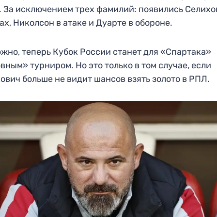
 За исключением трех фамилий: появились Селихо
ах, Николсон в атаке и Дуарте в обороне.
жно, теперь Кубок России станет для «Спартака»
вным» турниром. Но это только в том случае, если
ович больше не видит шансов взять золото в РПЛ.