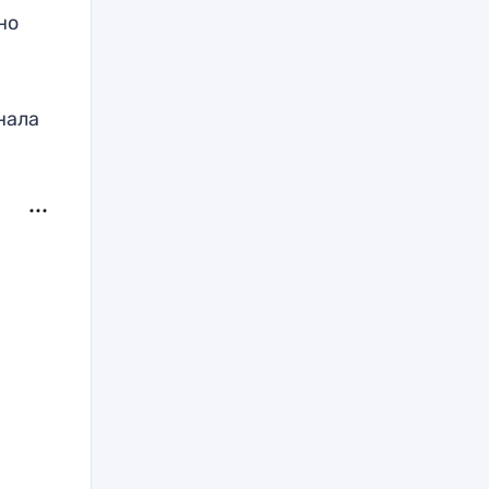
но
нала