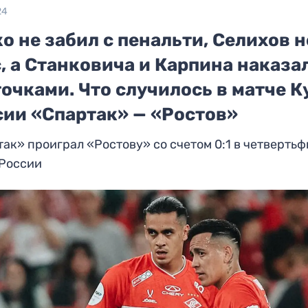
24
о не забил с пенальти, Селихов н
, а Станковича и Карпина наказа
очками. Что случилось в матче К
сии «Спартак» — «Ростов»
ак» проиграл «Ростову» со счетом 0:1 в четверть
 России