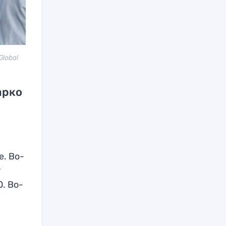
lobal
арко
е. Во-
т
. Во-