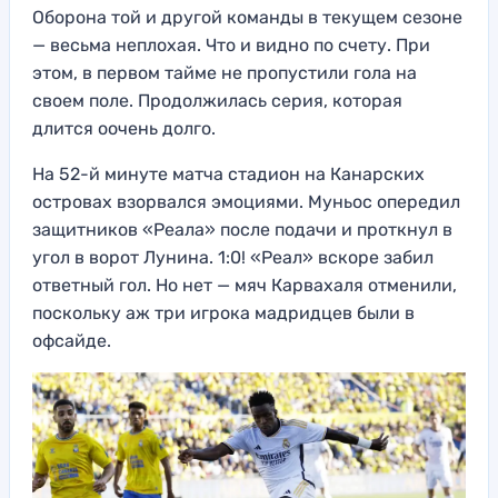
Оборона той и другой команды в текущем сезоне
— весьма неплохая. Что и видно по счету. При
этом, в первом тайме не пропустили гола на
своем поле. Продолжилась серия, которая
длится оочень долго.
На 52-й минуте матча стадион на Канарских
островах взорвался эмоциями. Муньос опередил
защитников «Реала» после подачи и проткнул в
угол в ворот Лунина. 1:0! «Реал» вскоре забил
ответный гол. Но нет — мяч Карвахаля отменили,
поскольку аж три игрока мадридцев были в
офсайде.