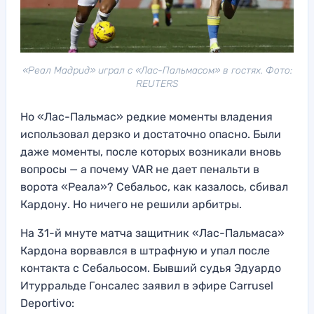
«Реал Мадрид» играл с «Лас-Пальмасом» в гостях. Фото:
REUTERS
Но «Лас-Пальмас» редкие моменты владения
использовал дерзко и достаточно опасно. Были
даже моменты, после которых возникали вновь
вопросы — а почему VAR не дает пенальти в
ворота «Реала»? Себальос, как казалось, сбивал
Кардону. Но ничего не решили арбитры.
На 31-й мнуте матча защитник «Лас-Пальмаса»
Кардона ворвавлся в штрафную и упал после
контакта с Себальосом. Бывший судья Эдуардо
Итурральде Гонсалес заявил в эфире Carrusel
Deportivo: