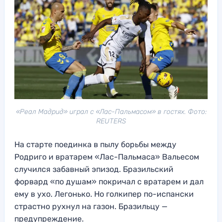
«Реал Мадрид» играл с «Лас-Пальмасом» в гостях. Фото:
REUTERS
На старте поединка в пылу борьбы между
Родриго и вратарем «Лас-Пальмаса» Вальесом
случился забавный эпизод. Бразильский
форвард «по душам» покричал с вратарем и дал
ему в ухо. Легонько. Но голкипер по-испански
страстно рухнул на газон. Бразильцу —
предупреждение.