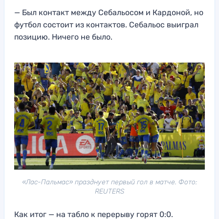
— Был контакт между Себальосом и Кардоной, но
футбол состоит из контактов. Себальос выиграл
позицию. Ничего не было.
«Лас-Пальмас» празднует первый гол в матче. Фото:
REUTERS
Как итог — на табло к перерыву горят 0:0.