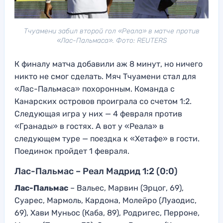
Тчуамени забил второй гол «Реала» в матче против
«Лас-Пальмаса». Фото: REUTERS
К финалу матча добавили аж 8 минут, но ничего
никто не смог сделать. Мяч Тчуамени стал для
«Лас-Пальмаса» похоронным. Команда с
Канарских островов проиграла со счетом 1:2.
Следующая игра у них — 4 февраля против
«Гранады» в гостях. А вот у «Реала» в
следующем туре — поездка к «Хетафе» в гости.
Поединок пройдет 1 февраля.
Лас-Пальмас – Реал Мадрид 1:2 (0:0)
Лас-Пальмас
– Вальес, Марвин (Эрцог, 69),
Суарес, Мармоль, Кардона, Молейро (Луаодис,
69), Хави Муньос (Каба, 89), Родригес, Перроне,