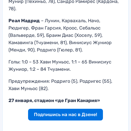
Мунир (Пехиньо, 78), Сандро Рамирес (Кардона,
78).
Реал Мадрид
– Лунин, Карвахаль, Начо,
Рюдигер, Фран Гарсия, Кроос, Себальос
(Вальверде, 59), Браим Диас (Хоселу, 59),
Камавинга (Тчуамени, 81), Винисиус Жуниор
(Менди, 90), Родриго (Гюлер, 81).
Голы: 1:0 – 53 Хави Муньос, 1:1 – 65 Винисиус
Жуниор, 1:2 – 84 Тчуамени.
Предупреждения: Родриго (5), Родригес (55),
Хави Муньос (82).
27 января, стадион «де Гран Канария»
Подпишись на нас в Дзене!