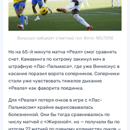
Винисиус забивает ответный гол. Фото: REUTERS
Но на 65-й минуте матча «Реал» смог сравнять
счет. Камавинга по хитрому закинул мяч в
штрафную «Лас-Пальмаса», где уже Винисиус в
касание поразил ворота соперников. Соперники
стали уже чувствовать тяжелое дыхание
«Реала» как фаворита поединка.
Для «Реала» потеря очков в игре с «Лас-
Пальмасом» крайне вырисовывалась
болезненной. Они бы тогда сравнивались по
числу матчей с «Жироной», но — получали бы по
итогам 22 матчей по равному количеству очков —