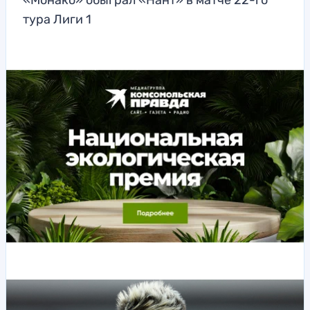
«Монако» обыграл «Нант» в матче 22-го
тура Лиги 1