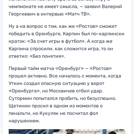
чемпионате не имеет смысла, — заявил Валерий
Георгиевич в интервью «Матч ТВ».
Ну а на вопрос о том, как же «Ростов» сможет
победить в Оренбурге, Карпин был по-карпински
краток: «За счет игры в футбол». А когда же
Карпина спросили, как сложится игра, то он
ответил: «Без понятия».
Первый тайм матча «Оренбург» — «Ростов»
прошел активно. Все началось с момента, когда
Уткин создал опасную ситуацию у ворот
«Оренбурга», но Москвичев отбил удар.
Сутормин попытался пробить, но безуспешно.
Щетинин просил в одном из моментов о
пенальти, но Кукуляк не посчитал фол
нарушением.