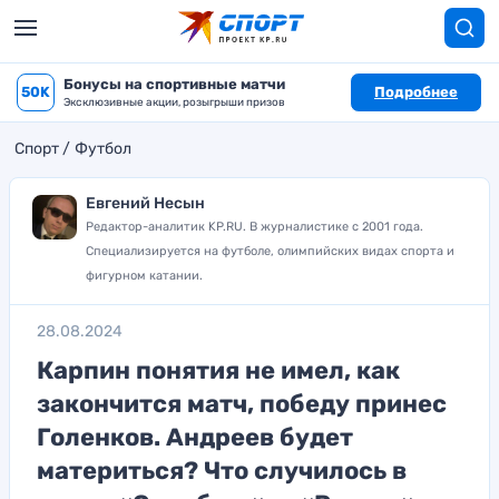
Бонусы на спортивные матчи
50K
Подробнее
Эксклюзивные акции, розыгрыши призов
Спорт
Футбол
Евгений Несын
Редактор-аналитик KP.RU. В журналистике с 2001 года.
Специализируется на футболе, олимпийских видах спорта и
фигурном катании.
28.08.2024
Карпин понятия не имел, как
закончится матч, победу принес
Голенков. Андреев будет
материться? Что случилось в