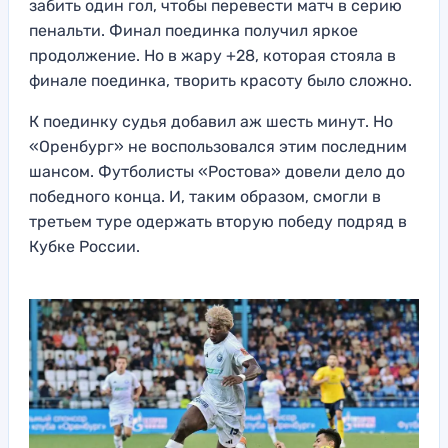
забить один гол, чтобы перевести матч в серию
пенальти. Финал поединка получил яркое
продолжение. Но в жару +28, которая стояла в
финале поединка, творить красоту было сложно.
К поединку судья добавил аж шесть минут. Но
«Оренбург» не воспользовался этим последним
шансом. Футболисты «Ростова» довели дело до
победного конца. И, таким образом, смогли в
третьем туре одержать вторую победу подряд в
Кубке России.