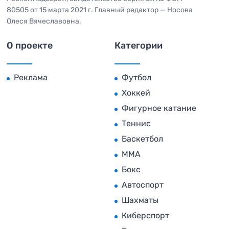
80505 от 15 марта 2021 г. Главный редактор — Носова
Олеся Вячеславовна.
О проекте
Категории
Реклама
Футбол
Хоккей
Фигурное катание
Теннис
Баскетбол
MMA
Бокс
Автоспорт
Шахматы
Киберспорт