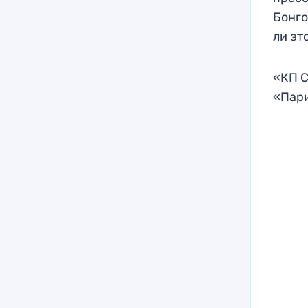
Бонго
ли эт
«КП С
«Пар