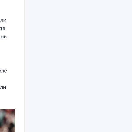
шли
ьде
ины
сле
гли