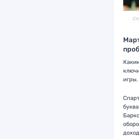
Ст
Март
про
Каким
ключи
игры.
Спарт
буква
Барко
оборо
доход