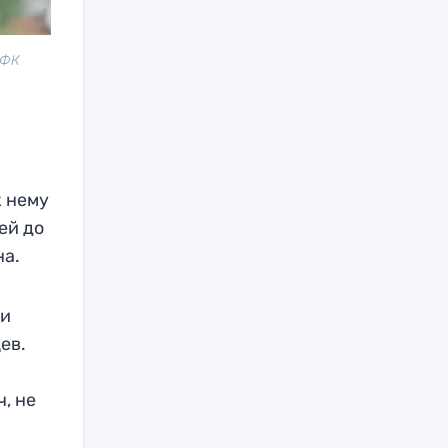
 ФК
к нему
ей до
на.
 и
ев.
, не