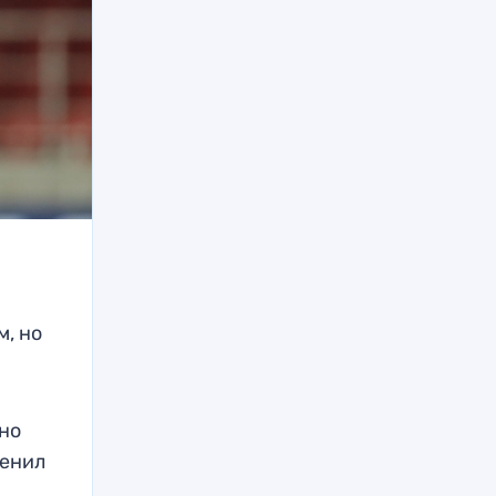
м, но
 но
менил