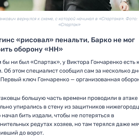
анкович вернулся к схеме, с которой начинал в «Спартаке». Фото:
«Спартак»
инс «рисовал» пенальти, Барко не мог
бить оборону «НН»
 бы ни был «Спартак», у Виктора Гончаренко есть 
. Об этом специалист сообщил сам за несколько дн
 Первый ключ Гончаренко — организованная оборо
аковцы большую часть времени проводили в атаке
льно упирались в стену из защитников нижегородц
 начал бить издали, чтобы не потеряться в
нительных редутах хозяев, но там терялся даже мяч
ивший до ворот.