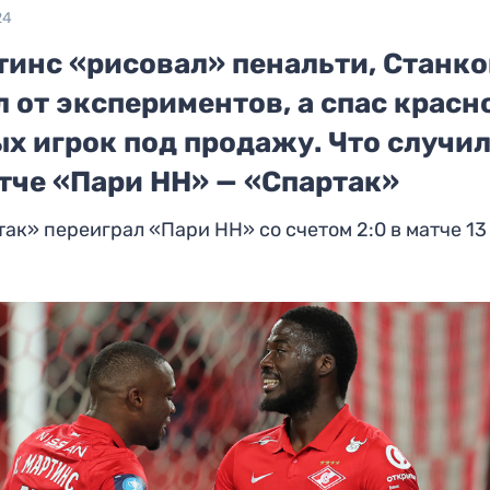
24
тинс «рисовал» пенальти, Станк
 от экспериментов, а спас красн
х игрок под продажу. Что случи
тче «Пари НН» — «Спартак»
ак» переиграл «Пари НН» со счетом 2:0 в матче 13