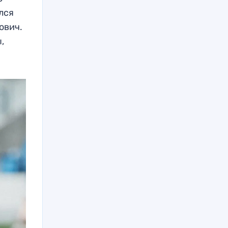
лся
ович.
,