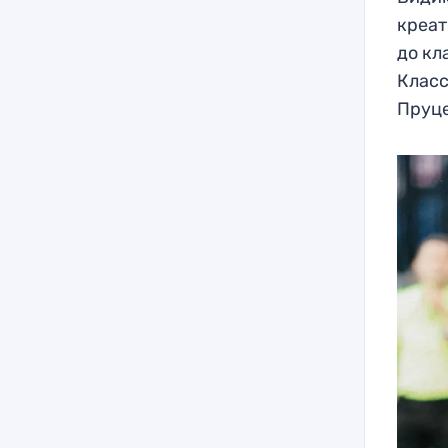
креат
до кл
Класс
Пруце