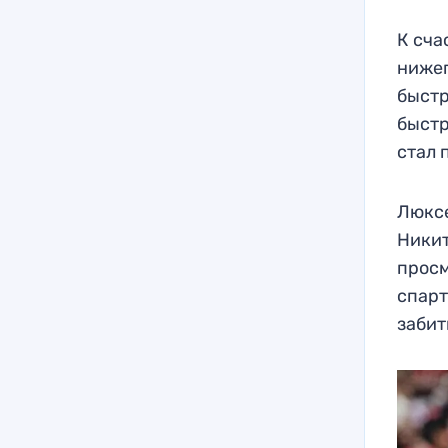
К сча
нижег
быстр
быстр
стал 
Люксе
Никит
просм
спарт
забит