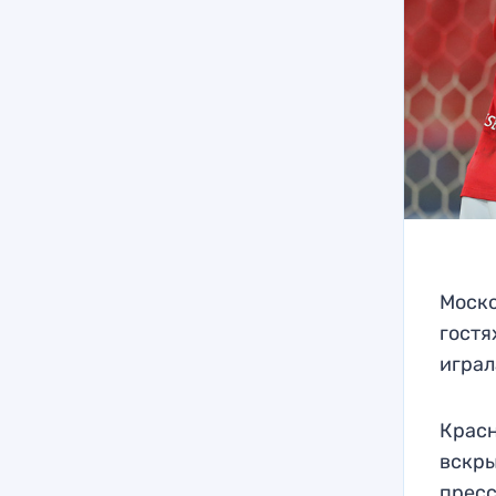
Моско
гостя
играл
Красн
вскры
пресс