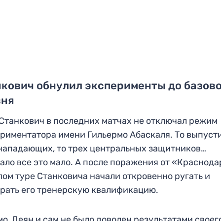
кович обнулил эксперименты до базов
вня
Станкович в последних матчах не отключал режим
риментатора имени Гильермо Абаскаля. То выпуст
нападающих, то трех центральных защитников…
ало все это мало. А после поражения от «Краснода
ом туре Станковича начали откровенно ругать и
рать его тренерскую квалификацию.
о, Деян и сам не было доволен результатами своег