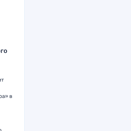
ого
ит
ра» в
о