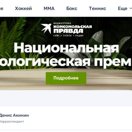
ие
Хоккей
MMA
Бокс
Теннис
Еще
Денис Акинин
Корреспондент