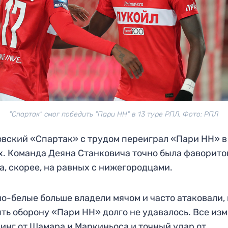
"Спартак" смог победить "Пари НН" в 13 туре РПЛ. Фото: РПЛ
вский «Спартак» с трудом переиграл «Пари НН» в
х. Команда Деяна Станковича точно была фаворито
а, скорее, на равных с нижегородцами.
о-белые больше владели мячом и часто атаковали,
ть оборону «Пари НН» долго не удавалось. Все из
инг от Шамара и Маркиньоса и точный удар от