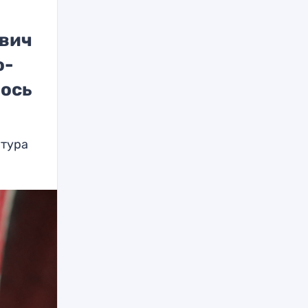
ович
о-
лось
 тура