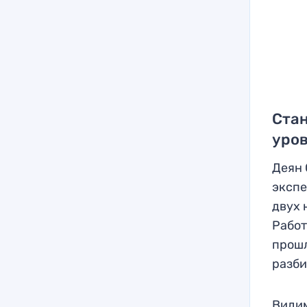
Стан
уро
Деян 
экспе
двух 
Работ
прошл
разби
Видим