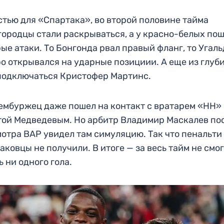
стью для «Спартака», во второй половине тайма
ородцы стали раскрываться, а у красно-белых по
ые атаки. То Бонгонда рвал правый фланг, то Угал
о открывался на ударные позициии. А еще из глуб
подключаться Кристофер Мартинс.
мбуржец даже пошел на контакт с вратарем «НН»
ой Медведевым. Но арбитр Владимир Маскалев по
отра ВАР увидел там симуляцию. Так что пенальти
аковцы не получили. В итоге — за весь тайм не смо
ь ни одного гола.