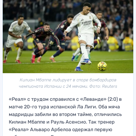
Килиан Мбаппе лидирует в споре бомбардиров
чемпионата Испании с 24 мячами. Фото: Reuters
«Реал» с трудом справился с «Леванде» (2:0) в
матче 20-го тура испанской Ла Лиги. Оба мяча
мадридцы забили во втором тайме, отличились
Килиан Мбаппе и Рауль Асенсио. Так тренер
«Реала» Альваро Арбелоа одержал первую