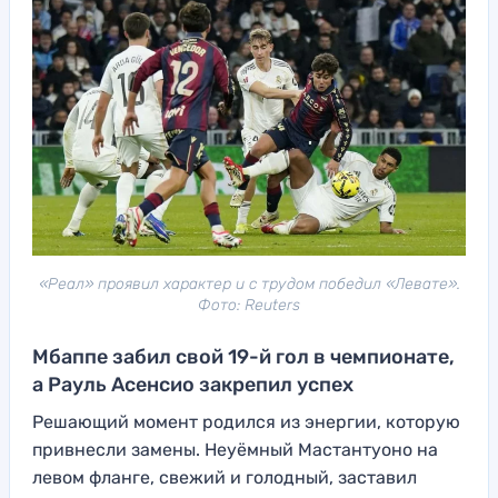
«Реал» проявил характер и с трудом победил «Левате».
Фото: Reuters
Мбаппе забил свой 19-й гол в чемпионате,
а Рауль Асенсио закрепил успех
Решающий момент родился из энергии, которую
привнесли замены. Неуёмный Мастантуоно на
левом фланге, свежий и голодный, заставил