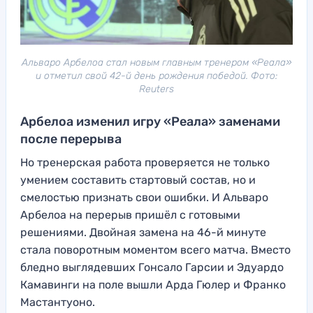
Альваро Арбелоа стал новым главным тренером «Реала»
и отметил свой 42-й день рождения победой. Фото:
Reuters
Арбелоа изменил игру «Реала» заменами
после перерыва
Но тренерская работа проверяется не только
умением составить стартовый состав, но и
смелостью признать свои ошибки. И Альваро
Арбелоа на перерыв пришёл с готовыми
решениями. Двойная замена на 46-й минуте
стала поворотным моментом всего матча. Вместо
бледно выглядевших Гонсало Гарсии и Эдуардо
Камавинги на поле вышли Арда Гюлер и Франко
Мастантуоно.