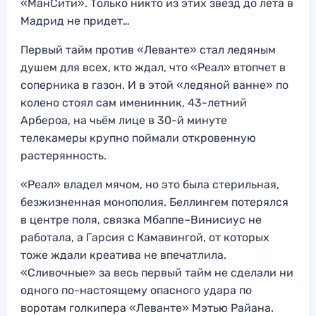
«МанСити». Только никто из этих звезд до лета в
Мадрид не придет…
Первый тайм против «Леванте» стал ледяным
душем для всех, кто ждал, что «Реал» втопчет в
соперника в газон. И в этой «ледяной ванне» по
колено стоял сам именинник, 43-летний
Арбероа, на чьём лице в 30-й минуте
телекамеры крупно поймали откровенную
растерянность.
«Реал» владел мячом, но это была стерильная,
безжизненная монополия. Беллингем потерялся
в центре поля, связка Мбаппе–Винисиус не
работала, а Гарсия с Камавингой, от которых
тоже ждали креатива не впечатлила.
«Сливочные» за весь первый тайм не сделали ни
одного по-настоящему опасного удара по
воротам голкипера «Леванте» Мэтью Райана.