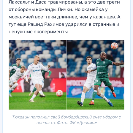
Лаксальт и Даса травмированы, а это две трети
от обороны команды Лички. Но скамейка у
москвичей все-таки длиннее, чем у казанцев. А
тут еще Рашид Рахимов ударился в странные и
ненужные эксперименты.
Тюкавин пополнил свой бомбардирский счет ударом с
пенальти. Фото: ФК «Динамо»