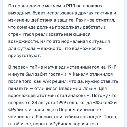
По сравнению с матчем в РПЛ на прошлых
выходных, будет использована другая тактика и
изменены действия в защите. Рахимов отметил,
что команда должна продолжать работать и
стремиться реализовать имеющиеся
возможности, и что это нормальная ситуация
для футбола — важно то, что возможности
присутствуют.
В первом тайме матча единственный гол на 19-й
минуте был забит гостями. «Факел» отличился
после того, как VAR решил, что да, нужно ставить
пенальти — отличился Владимир Ильин. Для
воронежцев этот мяч стал знаковым. Потому что
впервые с 28 августа 1999 года, когда «Факел» и
«Рубин» играли еще в Первом дивизионе
чемпионата России, они забили казанцам! Тогда,
в той игре, ворота «Рубина» поразил экс-