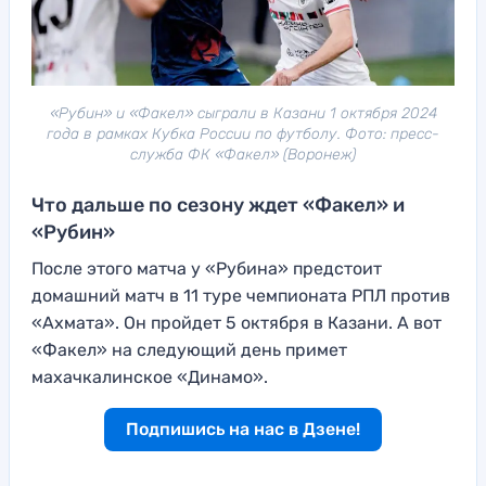
«Рубин» и «Факел» сыграли в Казани 1 октября 2024
года в рамках Кубка России по футболу. Фото: пресс-
служба ФК «Факел» (Воронеж)
Что дальше по сезону ждет «Факел» и
«Рубин»
После этого матча у «Рубина» предстоит
домашний матч в 11 туре чемпионата РПЛ против
«Ахмата». Он пройдет 5 октября в Казани. А вот
«Факел» на следующий день примет
махачкалинское «Динамо».
Подпишись на нас в Дзене!