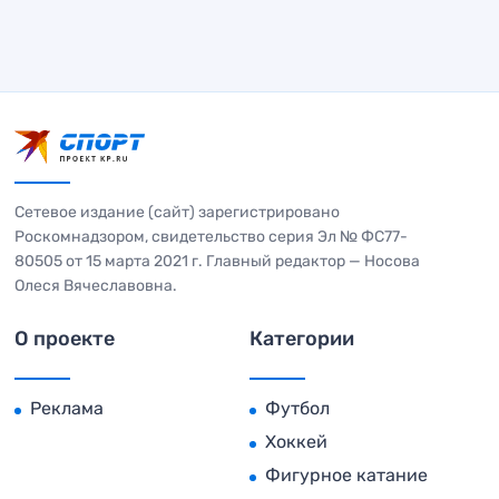
Сетевое издание (сайт) зарегистрировано
Роскомнадзором, свидетельство серия Эл № ФС77-
80505 от 15 марта 2021 г. Главный редактор — Носова
Олеся Вячеславовна.
О проекте
Категории
Реклама
Футбол
Хоккей
Фигурное катание