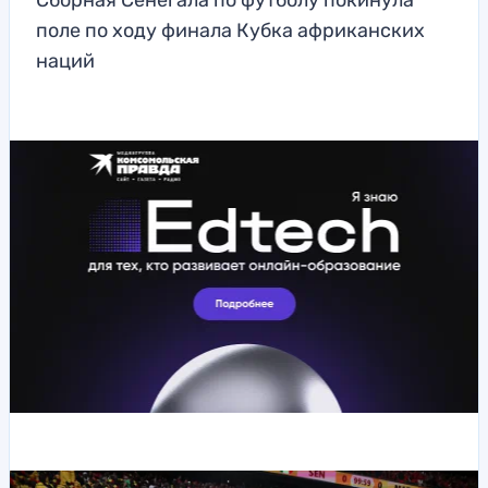
Сборная Сенегала по футболу покинула
поле по ходу финала Кубка африканских
наций