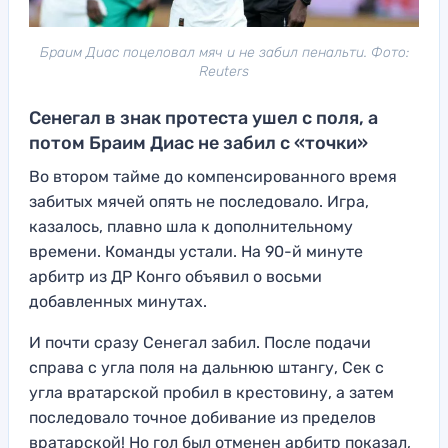
Браим Диас поцеловал мяч и не забил пенальти. Фото:
Reuters
Сенегал в знак протеста ушел с поля, а
потом Браим Диас не забил с «точки»
Во втором тайме до компенсированного время
забитых мячей опять не последовало. Игра,
казалось, плавно шла к дополнительному
времени. Команды устали. На 90-й минуте
арбитр из ДР Конго объявил о восьми
добавленных минутах.
И почти сразу Сенегал забил. После подачи
справа с угла поля на дальнюю штангу, Сек с
угла вратарской пробил в крестовину, а затем
последовало точное добивание из пределов
вратарской! Но гол был отменен арбитр показал,