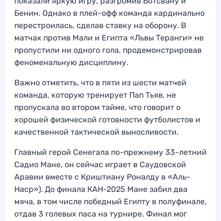
показали яркую игру, разгромив Ботсвану и
Бенин. Однако в плей-офф команда кардинально
перестроилась, сделав ставку на оборону. В
матчах против Мали и Египта «Львы Теранги» не
пропустили ни одного гола, продемонстрировав
феноменальную дисциплину.
Важно отметить, что в пяти из шести матчей
команда, которую тренирует Пап Тьяв, не
пропускала во втором тайме, что говорит о
хорошей физической готовности футболистов и
качественной тактической выносливости.
Главный герой Сенегала по-прежнему 33-летний
Садио Мане, он сейчас играет в Саудовской
Аравии вместе с Криштиану Роналду в «Аль-
Наср»). До финала КАН-2025 Мане забил два
мяча, в том числе победный Египту в полуфинале,
отдав 3 голевых паса на турнире. Финал мог