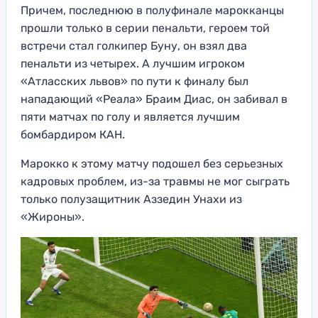
Причем, последнюю в полуфинале марокканцы
прошли только в серии пенальти, героем той
встречи стал голкипер Буну, он взял два
пенальти из четырех. А лучшим игроком
«Атласских львов» по пути к финалу был
нападающий «Реала» Браим Диас, он забивал в
пяти матчах по голу и является лучшим
бомбардиром КАН.
Марокко к этому матчу подошел без серьезных
кадровых проблем, из-за травмы не мог сыграть
только полузащитник Аззедин Унахи из
«Жироны».