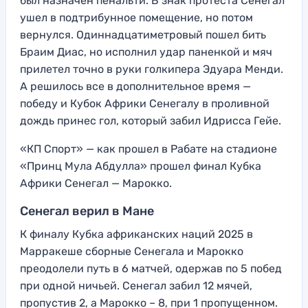
был назначен пенальти. В знак протеста Сенегал
ушел в подтрибунное помещение, но потом
вернулся. Одиннадцатиметровый пошел бить
Браим Диас, но исполнил удар паненкой и мяч
прилетел точно в руки голкипера Эдуара Менди.
А решилось все в дополнительное время —
победу и Кубок Африки Сенегалу в проливной
дождь принес гол, который забил Идрисса Гейе.
«КП Спорт» — как прошел в Рабате на стадионе
«Принц Мула Абдулла» прошел финал Кубка
Африки Сенегал — Марокко.
Сенегал верил в Мане
К финалу Кубка африканских наций 2025 в
Марракеше сборные Сенегала и Марокко
преодолели путь в 6 матчей, одержав по 5 побед
при одной ничьей. Сенегал забил 12 мячей,
пропустив 2, а Марокко – 8, при 1 пропущенном.