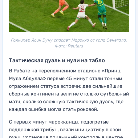
Голкипер Ясин Буну спасает Марокко от гола Сенегала.
Фото: Reuters
Тактическая дуэль и нули на табло
В Рабате на переполненном стадионе «Принц
Мула Абдулла» первые 45 минут стали точным
отражением статуса встречи: две сильнейшие
сборные континента вели не столько футбольный
матч, сколько сложную тактическую дуэль, где
каждая ошибка могла стать роковой.
С первых минут марокканцы, подогретые
поддержкой трибун, взяли инициативу в свои
руки, установив привычный контроль в центре