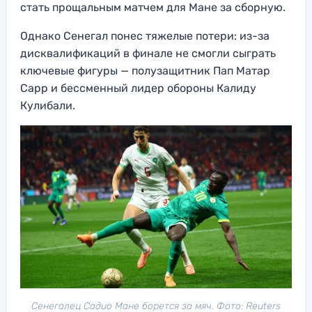
стать прощальным матчем для Мане за сборную.
Однако Сенегал понес тяжелые потери: из-за
дисквалификаций в финале не смогли сыграть
ключевые фигуры — полузащитник Пап Матар
Сарр и бессменный лидер обороны Калиду
Кулибали.
Сенегалец Садио Мане борется за мяч. Фото: Reuters