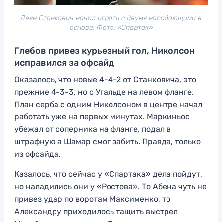
Деян Станкович начал играть с двумя нападающими в
основе. Фото: «Спартак»
Глебов привез курьезный гол, Николсон
исправился за офсайд
Оказалось, что новые 4-4-2 от Станковича, это
прежние 4-3-3, но с Угальде на левом фланге.
План серба с одним Николсоном в центре начал
работать уже на первых минутах. Маркиньос
убежал от соперника на фланге, подал в
штрафную а Шамар смог забить. Правда, только
из офсайда.
Казалось, что сейчас у «Спартака» дела пойдут,
но наладились они у «Ростова». То Абена чуть не
привез удар по воротам Максименко, то
Александру приходилось тащить выстрел